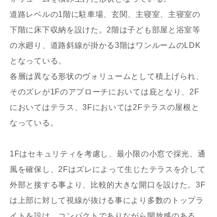
道路レベルの1階に駐車場、玄関、主寝室、主寝室の
下階に床下収納を設けた。2階は子ども部屋と浴室等
の水廻り、道路斜線が掛かる3階はワンルームのLDK
となっている。
各層は異なる形状のヴォリュームとして積上げられ、
写真を拡大する
写
そのズレが1Fのアプローチにおいては庇となり、2F
においてはテラス、3Fにおいては2Fテラスの屋根と
なっている。
1Fはセキュリティを考慮し、最小限の小窓で採光、通
風を確保し、2Fはズレによって生じたテラスを介して
写真を拡大する
写
外部と接する事より、比較的大きな開口を設けた。3F
は上部に対して視線が抜ける事により多数のトップラ
イトを設け、コンパクトでありながら開放感のある