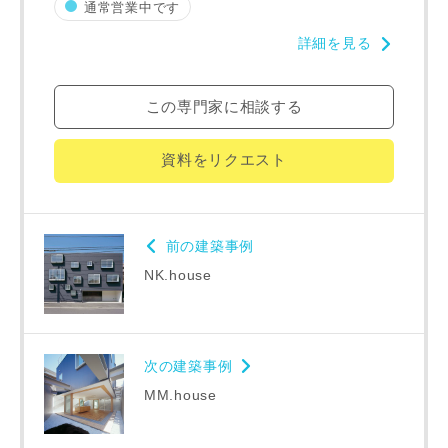
同居する家族構成
通常営業中です
詳細を見る
この専門家に相談する
資料請求にあたっての注意事項
資料をリクエスト
当社は，当社の
プライバシーポリシー
に則って，いただい
た情報を利用します。
当社はお客様からいただいた個人情報を，お客様が指定され
た専門家へ提供すること、または当社サービスのご案内のた
前の建築事例
めに利用します。
当社は、本サービス又は利用契約に関し，お客様に発生した
NK.house
損害について、債務不履行責任、不法行為責任、その他の法
律上の請求原因の如何を問わず賠償の責任を負わないものと
します。
当社は、お客様が本サービスを利用することにより第三者と
次の建築事例
の間で生じた紛争等について一切責任を負わないものとしま
MM.house
す。