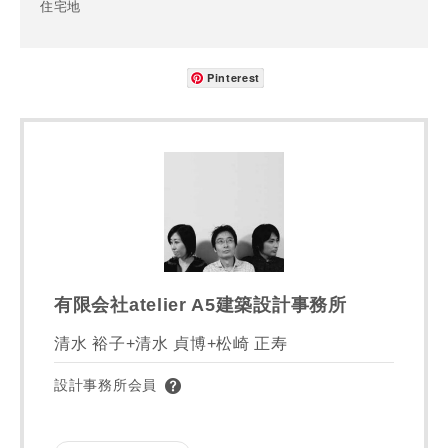
建築予定地
住宅地
Pinterest
専門家の都合により、資料の送付が遅くなったり、送付でき
ない場合があります。あらかじめご了承ください。
希望の予算
閉じる
万円〜
万円
完成希望時期
有限会社atelier A5建築設計事務所
清水 裕子+清水 貞博+松崎 正寿
設計事務所会員