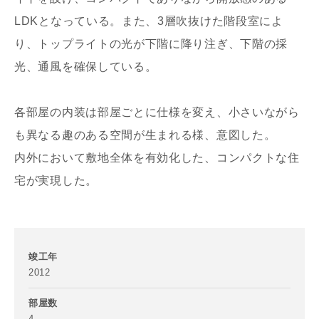
LDKとなっている。また、3層吹抜けた階段室によ
り、トップライトの光が下階に降り注ぎ、下階の採
光、通風を確保している。
写真を拡大する
お名前
各部屋の内装は部屋ごとに仕様を変え、小さいながら
も異なる趣のある空間が生まれる様、意図した。
内外において敷地全体を有効化した、コンパクトな住
宅が実現した。
メールアドレス
竣工年
2012
ご住所
郵便番号
部屋数
4