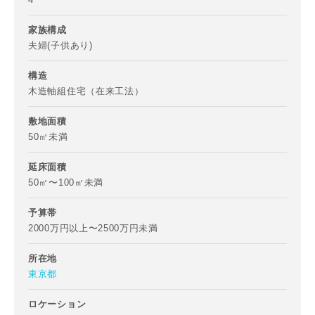
-
家族構成
都道府県
夫婦(子供あり)
構造
木造軸組住宅（在来工法）
市区町村
敷地面積
50㎡未満
延床面積
町名
50㎡〜100㎡未満
予算帯
2000万円以上〜2500万円未満
番地、建物名
所在地
東京都
ロケーション