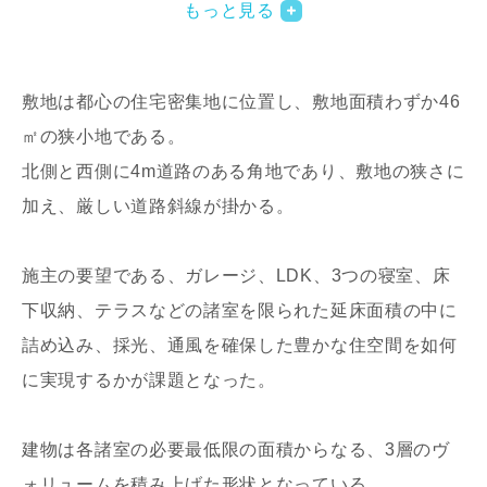
もっと見る
敷地は都心の住宅密集地に位置し、敷地面積わずか46
㎡の狭小地である。
北側と西側に4m道路のある角地であり、敷地の狭さに
加え、厳しい道路斜線が掛かる。
写真を拡大する
写
施主の要望である、ガレージ、LDK、3つの寝室、床
下収納、テラスなどの諸室を限られた延床面積の中に
詰め込み、採光、通風を確保した豊かな住空間を如何
に実現するかが課題となった。
写真を拡大する
写
建物は各諸室の必要最低限の面積からなる、3層のヴ
ォリュームを積み上げた形状となっている。