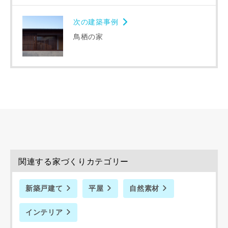
次の建築事例
鳥栖の家
同居する家族構成
資料請求にあたっての注意事項
当社は，当社の
プライバシーポリシー
に則って，いただい
た情報を利用します。
関連する家づくりカテゴリー
当社はお客様からいただいた個人情報を，お客様が指定され
た専門家へ提供すること、または当社サービスのご案内のた
新築戸建て
平屋
自然素材
めに利用します。
当社は、本サービス又は利用契約に関し，お客様に発生した
インテリア
損害について、債務不履行責任、不法行為責任、その他の法
律上の請求原因の如何を問わず賠償の責任を負わないものと