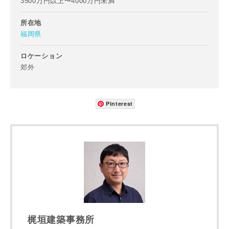
3500万円以上〜4000万円未満
所在地
福岡県
ご住所
郵便番号
ロケーション
郊外
-
都道府県
Pinterest
市区町村
町名
梶垣建築事務所