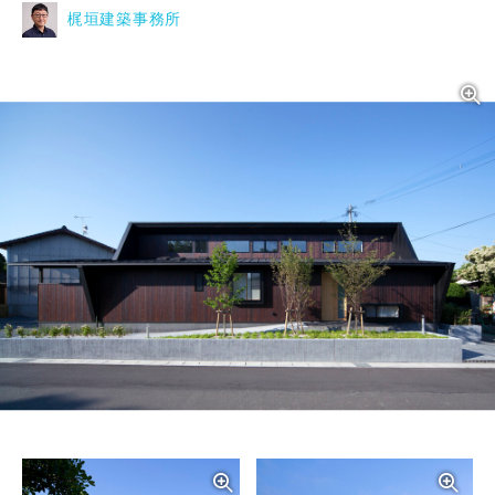
梶垣建築事務所
写真を拡大する
写