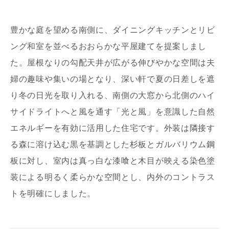
豊かな庭を望める南側に、ダイニングキッチンとリビ
ング和室を並べるおおらかな平屋建てを提案しまし
た。屋根なりの勾配天井が広がる伸びやかな空間は夫
婦の趣味や集いの場となり、深い軒で夏の日差しを遮
写真を拡大する
写
り冬の日光を取り入れる、南側の大窓から北側のハイ
サイドライトへと風を通す「光と風」を意識した自然
エネルギーを有効に活用した住宅です。外装は隣接す
る森に溶け込む黒を基調とした杉板とガルバリウム鋼
板に対し、室内は真っ白な漆喰と木目が映える染色塗
装による明るく柔らかな空間とし、内外のコントラス
写真を拡大する
トを明確にしました。