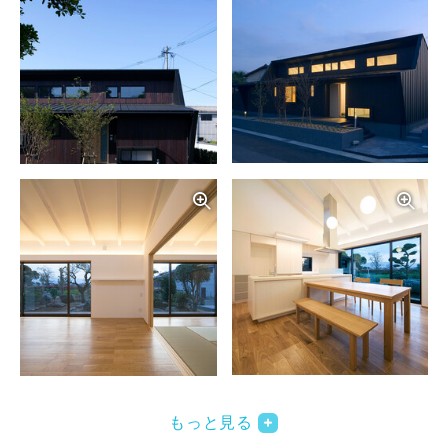
写真を拡大する
写
写真を拡大する
写
もっと見る