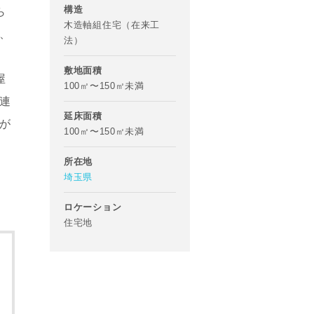
構造
ら
木造軸組住宅（在来工
、
法）
敷地面積
屋
100㎡〜150㎡未満
連
延床面積
が
100㎡〜150㎡未満
所在地
埼玉県
ロケーション
住宅地