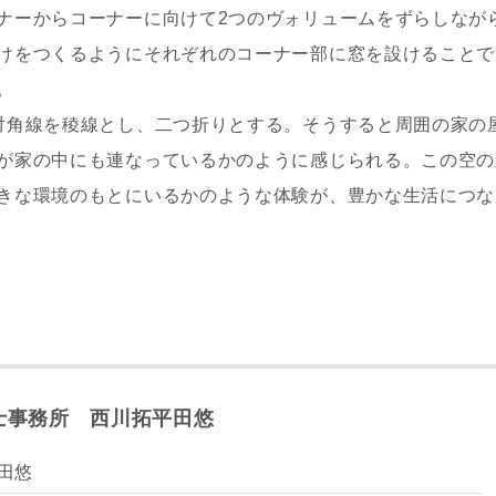
ナーからコーナーに向けて2つのヴォリュームをずらしなが
レス
けをつくるようにそれぞれのコーナー部に窓を設けることで
。
対角線を稜線とし、二つ折りとする。そうすると周囲の家の
郵便番号
-
が家の中にも連なっているかのように感じられる。この空の
都道府県
きな環境のもとにいるかのような体験が、豊かな生活につな
市区町村
町名
番地、建物名
士事務所 西川拓平田悠
田悠