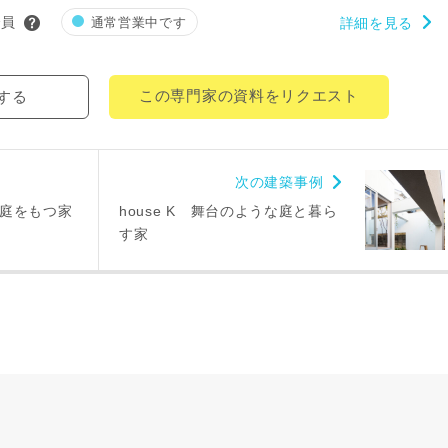
により、資料の送付が遅くなったり、送付できない場合があります。
会員
通常営業中です
詳細を見る
。
閉じる
万円〜
この専門家の資料をリクエスト
する
期
次の建築事例
る庭をもつ家
house K 舞台のような庭と暮ら
す家
族構成
資料請求にあたっての注意事項
社の
プライバシーポリシー
に則って，いただいた情報を利用します。
様からいただいた個人情報を，お客様が指定された専門家へ提供すること、ま