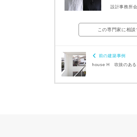
専門家の都合
設計事務所
了承ください
希望の予算
この専門家に相談
完成希望時
前の建築事例
house H 吹抜のあ
同居する家
当社は，当
当社はお客