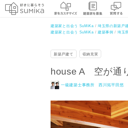
house A 空が通り抜ける家
一級建築士事務所 西川拓平田悠
建築家と出会う SuMiKa
埼玉県の新築戸
建築家と出会う SuMiKa
建築事例
埼玉
新築戸建て
収納充実
house A 空が
一級建築士事務所 西川拓平田悠