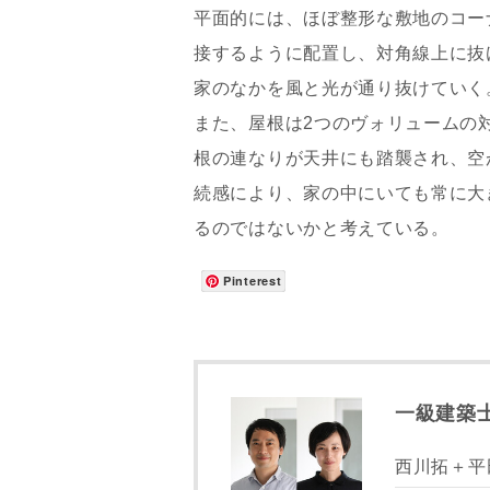
平面的には、ほぼ整形な敷地のコー
メールアド
接するように配置し、対角線上に抜
家のなかを風と光が通り抜けていく
また、屋根は2つのヴォリュームの
ご住所
根の連なりが天井にも踏襲され、空
続感により、家の中にいても常に大
るのではないかと考えている。
Pinterest
一級建築
建築予定地
西川拓＋平