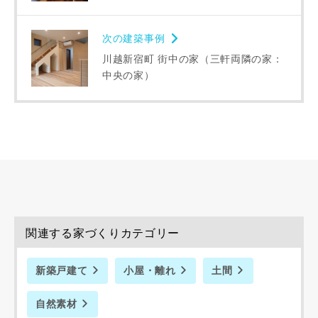
閉じる
万円〜
万円
次の建築事例
川越新宿町 街中の家（三軒両隣の家：
中央の家）
完成希望時期
写真を拡大する
同居する家族構成
関連する家づくりカテゴリー
新築戸建て
小屋・離れ
土間
資料請求にあたっての注意事項
自然素材
当社は，当社の
プライバシーポリシー
に則って，いただい