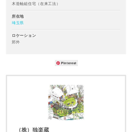
木造軸組住宅（在来工法）
所在地
埼玉県
メールアドレス
ロケーション
郊外
写真を拡大する
写
Pinterest
ご住所
郵便番号
-
都道府県
写真を拡大する
写
市区町村
（株）独楽蔵