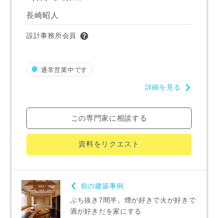
長崎昭人
町名
設計事務所会員
通常営業中です
写真を拡大する
写
番地、建物名
詳細を見る
この専門家に相談する
建築予定地
資料をリクエスト
写真を拡大する
写
専門家の都合により、資料の送付が遅くなったり、送付でき
前の建築事例
ない場合があります。あらかじめご了承ください。
ぶち抜き7間半。煙が好きで火が好きで
酒が好きだを家にする
希望の予算