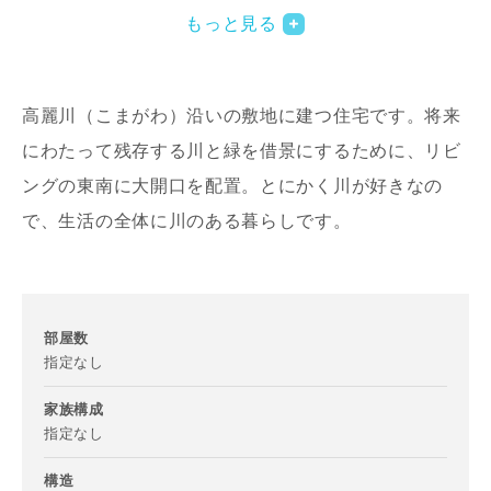
もっと見る
高麗川（こまがわ）沿いの敷地に建つ住宅です。将来
にわたって残存する川と緑を借景にするために、リビ
ングの東南に大開口を配置。とにかく川が好きなの
で、生活の全体に川のある暮らしです。
写真を拡大する
写
部屋数
指定なし
家族構成
指定なし
写真を拡大する
写
お名前
構造