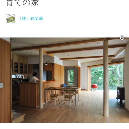
育ての家
（株）独楽蔵