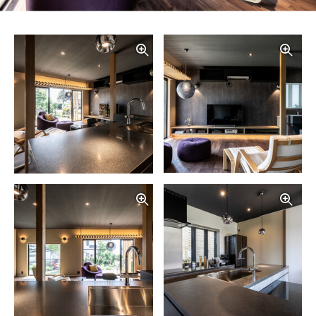
写真を拡大する
写
写真を拡大する
写