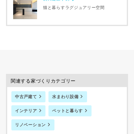
猫と暮らすラグジュアリー空間
完成希望時期
同居する家族構成
関連する家づくりカテゴリー
資料請求にあたっての注意事項
中古戸建て
水まわり設備
当社は，当社の
プライバシーポリシー
に則って，いただい
インテリア
ペットと暮らす
た情報を利用します。
当社はお客様からいただいた個人情報を，お客様が指定され
た専門家へ提供すること、または当社サービスのご案内のた
リノベーション
めに利用します。