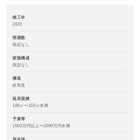
竣工年
2020
部屋数
指定なし
家族構成
指定なし
構造
鉄骨造
延床面積
お名前
100㎡〜150㎡未満
予算帯
1500万円以上〜2000万円未満
所在地