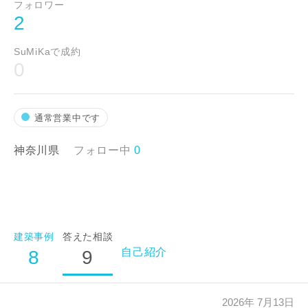
フォロワー
2
SuMiKaで成約
0
ご住所
郵便番号
通常営業中です
-
神奈川県
フォロー中
0
都道府県
市区町村
建築事例
答えた相談
自己紹介
8
9
町名
2026年 7月13日