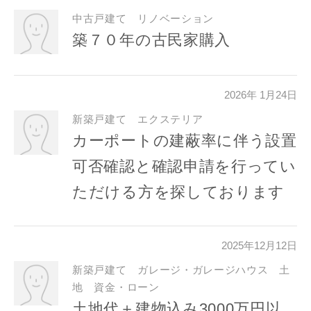
中古戸建て リノベーション
番地、建物名
築７０年の古民家購入
2026年 1月24日
建築予定地
新築戸建て エクステリア
カーポートの建蔽率に伴う設置
可否確認と確認申請を行ってい
閉じる
閉じる
専門家の都合により、資料の送付が遅くなったり、送付
ただける方を探しております
できない場合があります。あらかじめご了承ください。
希望の予算
2025年12月12日
閉じる
万円〜
万円
新築戸建て ガレージ・ガレージハウス 土
地 資金・ローン
土地代＋建物込み3000万円以