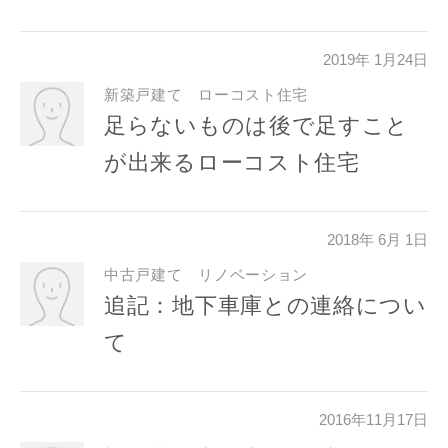
損害について、債務不履行責任、不法行為責任、その他の法
律上の請求原因の如何を問わず賠償の責任を負わないものと
します。
2019年 1月24日
当社は、お客様が本サービスを利用することにより第三者と
新築戸建て ローコスト住宅
の間で生じた紛争等について一切責任を負わないものとしま
す。
足らないものは後で足すこと
が出来るローコスト住宅
入力内容を送信する
2018年 6月 1日
キャンセル
中古戸建て リノベーション
追記：地下車庫との連絡につい
て
2016年11月17日