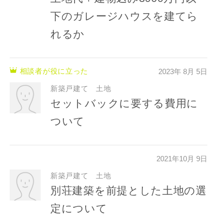
完成希望時期
下のガレージハウスを建てら
れるか
相談者が役に立った
2023年 8月 5日
同居する家族構成
新築戸建て 土地
セットバックに要する費用に
ついて
資料請求にあたっての注意事項
当社は，当社の
プライバシーポリシー
に則って，いただい
2021年10月 9日
た情報を利用します。
新築戸建て 土地
当社はお客様からいただいた個人情報を，お客様が指定され
別荘建築を前提とした土地の選
た専門家へ提供すること、または当社サービスのご案内のた
めに利用します。
定について
当社は、本サービス又は利用契約に関し，お客様に発生した