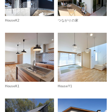
HouseK2
つながりの家
詳細を見る
詳
HouseK1
HouseY1
詳細を見る
詳