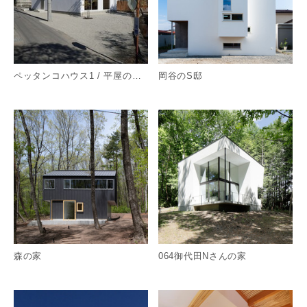
ペッタンコハウス1 / 平屋のような2階建て地産地消住宅
岡谷のS邸
詳細を見る
詳
森の家
064御代田Nさんの家
詳細を見る
詳