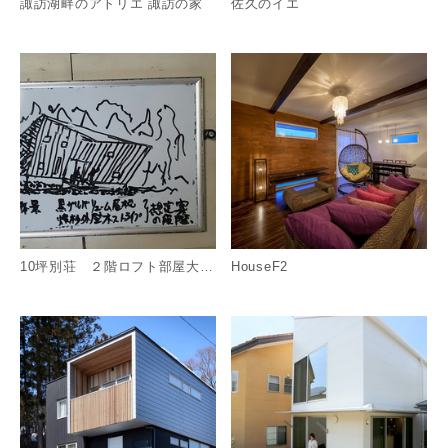
諏訪湖畔のアトリエ 諏訪の家
佐久のイエ
詳細を見る
詳
10坪別荘 ２階ロフト部屋大・小の２室あり！
HouseF2
詳細を見る
詳