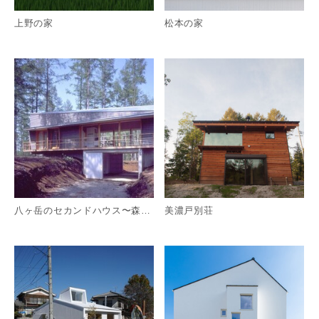
上野の家
松本の家
詳細を見る
詳
八ヶ岳のセカンドハウス〜森の中に浮かぶ木箱〜
美濃戸別荘
詳細を見る
詳