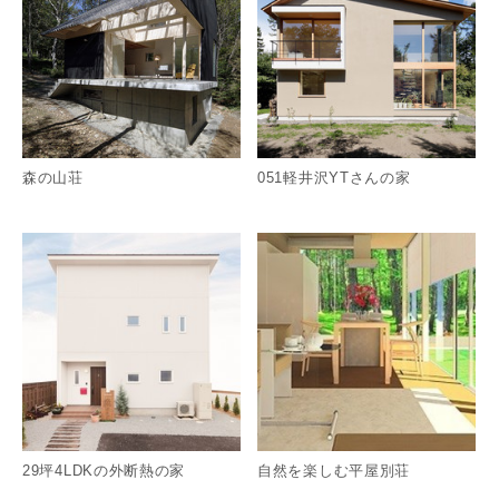
森の山荘
051軽井沢YTさんの家
詳細を見る
詳
29坪4LDKの外断熱の家
自然を楽しむ平屋別荘