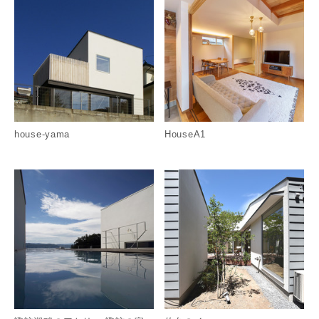
house-yama
HouseA1
詳細を見る
詳