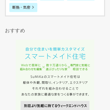
資料請求にあたっての注意事項
断熱・気密
当社は，当社の
プライバシーポリシー
に則って，いただい
た情報を利用します。
当社はお客様からいただいた個人情報を，お客様が指定され
た専門家へ提供すること、または当社サービスのご案内のた
めに利用します。
おすすめ
当社は、本サービス又は利用契約に関し，お客様に発生した
損害について、債務不履行責任、不法行為責任、その他の法
律上の請求原因の如何を問わず賠償の責任を負わないものと
します。
当社は、お客様が本サービスを利用することにより第三者と
の間で生じた紛争等について一切責任を負わないものとしま
す。
入力内容を送信する
キャンセル