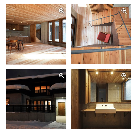
写真を拡大する
写
写真を拡大する
写