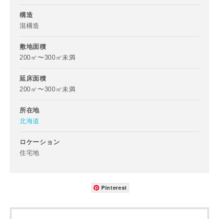
お名前
構造
混構造
敷地面積
200㎡〜300㎡未満
メールアドレス
延床面積
200㎡〜300㎡未満
所在地
北海道
ご住所
ロケーション
郵便番号
住宅地
-
都道府県
Pinterest