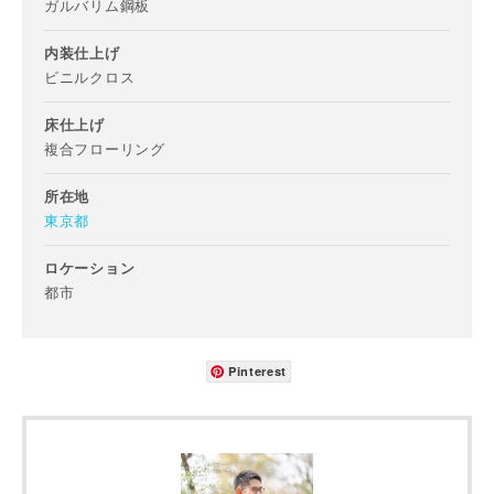
ガルバリム鋼板
内装仕上げ
ビニルクロス
ご住所
郵便番号
床仕上げ
複合フローリング
-
所在地
都道府県
東京都
ロケーション
都市
市区町村
Pinterest
町名