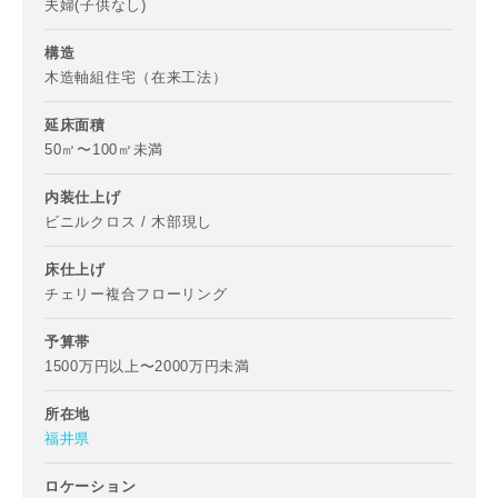
夫婦(子供なし)
構造
木造軸組住宅（在来工法）
延床面積
50㎡〜100㎡未満
お名前
内装仕上げ
ビニルクロス / 木部現し
床仕上げ
チェリー複合フローリング
メールアドレス
予算帯
1500万円以上〜2000万円未満
所在地
福井県
ご住所
郵便番号
ロケーション