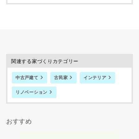
同居する家族構成
資料請求にあたっての注意事項
当社は，当社の
プライバシーポリシー
に則って，いただい
関連する家づくりカテゴリー
た情報を利用します。
当社はお客様からいただいた個人情報を，お客様が指定され
た専門家へ提供すること、または当社サービスのご案内のた
中古戸建て
古民家
インテリア
めに利用します。
当社は、本サービス又は利用契約に関し，お客様に発生した
リノベーション
損害について、債務不履行責任、不法行為責任、その他の法
律上の請求原因の如何を問わず賠償の責任を負わないものと
します。
当社は、お客様が本サービスを利用することにより第三者と
おすすめ
の間で生じた紛争等について一切責任を負わないものとしま
す。