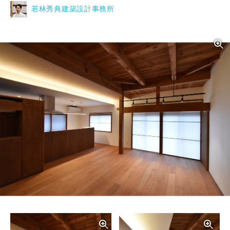
若林秀典建築設計事務所
写真を拡大する
写