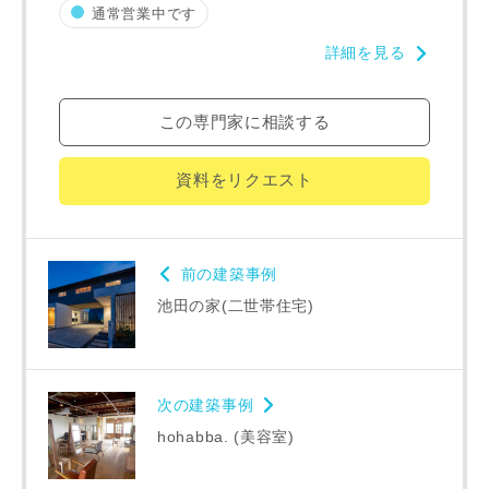
通常営業中です
建築予定地
詳細を見る
専門家の都合により、資料の送付が遅くなったり、送付でき
この専門家に相談する
ない場合があります。あらかじめご了承ください。
資料をリクエスト
希望の予算
閉じる
万円〜
万円
前の建築事例
池田の家(二世帯住宅)
完成希望時期
次の建築事例
hohabba. (美容室)