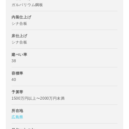
ガルバリウム鋼板
内装仕上げ
シナ合板
ご住所
郵便番号
床仕上げ
シナ合板
-
建ぺい率
都道府県
38
容積率
40
市区町村
予算帯
1500万円以上〜2000万円未満
町名
所在地
広島県