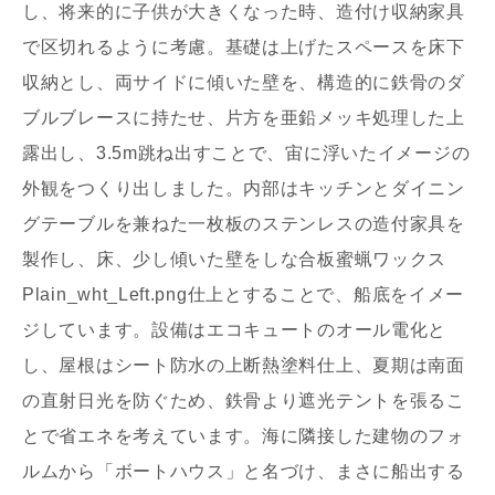
し、将来的に子供が大きくなった時、造付け収納家具
で区切れるように考慮。基礎は上げたスペースを床下
収納とし、両サイドに傾いた壁を、構造的に鉄骨のダ
ブルブレースに持たせ、片方を亜鉛メッキ処理した上
露出し、3.5m跳ね出すことで、宙に浮いたイメージの
外観をつくり出しました。内部はキッチンとダイニン
グテーブルを兼ねた一枚板のステンレスの造付家具を
製作し、床、少し傾いた壁をしな合板蜜蝋ワックス
Plain_wht_Left.png仕上とすることで、船底をイメー
ジしています。設備はエコキュートのオール電化と
し、屋根はシート防水の上断熱塗料仕上、夏期は南面
の直射日光を防ぐため、鉄骨より遮光テントを張るこ
とで省エネを考えています。海に隣接した建物のフォ
ルムから「ボートハウス」と名づけ、まさに船出する