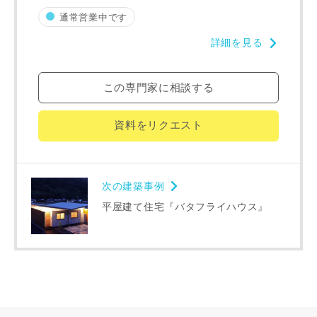
通常営業中です
詳細を見る
この専門家に相談する
同居する家族構成
資料をリクエスト
次の建築事例
資料請求にあたっての注意事項
平屋建て住宅『バタフライハウス』
当社は，当社の
プライバシーポリシー
に則って，いただい
た情報を利用します。
当社はお客様からいただいた個人情報を，お客様が指定され
た専門家へ提供すること、または当社サービスのご案内のた
めに利用します。
当社は、本サービス又は利用契約に関し，お客様に発生した
損害について、債務不履行責任、不法行為責任、その他の法