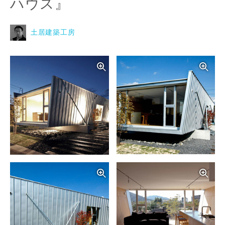
ハウス』
土居建築工房
写真を拡大する
写
写真を拡大する
写