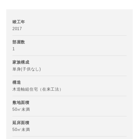
写真を拡大する
写
竣工年
2017
部屋数
1
家族構成
単身(子供なし)
写真を拡大する
写
構造
木造軸組住宅（在来工法）
敷地面積
50㎡未満
延床面積
50㎡未満