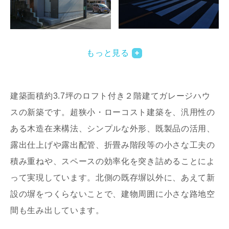
写真を拡大する
写
もっと見る
建築面積約3.7坪のロフト付き２階建てガレージハウ
スの新築です。超狭小・ローコスト建築を、汎用性の
ある木造在来構法、シンプルな外形、既製品の活用、
露出仕上げや露出配管、折畳み階段等の小さな工夫の
写真を拡大する
写
積み重ねや、スペースの効率化を突き詰めることによ
って実現しています。北側の既存塀以外に、あえて新
設の塀をつくらないことで、建物周囲に小さな路地空
間も生み出しています。