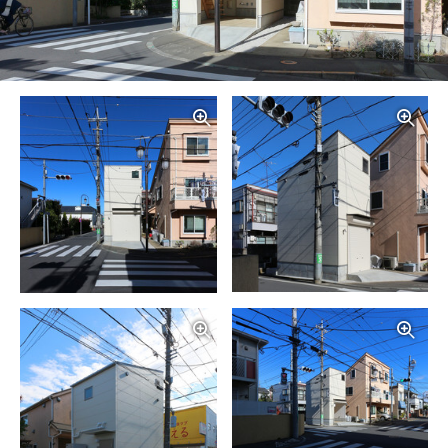
写真を拡大する
写
写真を拡大する
写