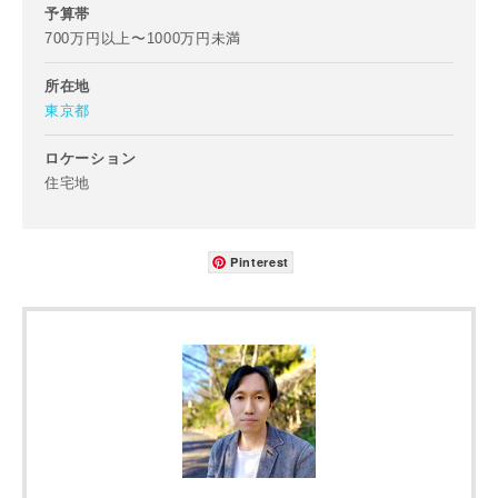
予算帯
写真を拡大する
写
700万円以上〜1000万円未満
所在地
東京都
ロケーション
住宅地
Pinterest
写真を拡大する
写
写真を拡大する
写