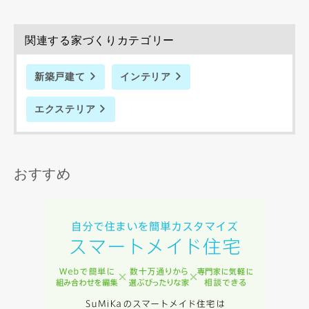
資料請求にあたっての注意事項
関連する家づくりカテゴリー
当社は，当社の
プライバシーポリシー
に則って，いただい
た情報を利用します。
新築戸建て
インテリア
当社はお客様からいただいた個人情報を，お客様が指定され
た専門家へ提供すること、または当社サービスのご案内のた
エクステリア
めに利用します。
当社は、本サービス又は利用契約に関し，お客様に発生した
損害について、債務不履行責任、不法行為責任、その他の法
律上の請求原因の如何を問わず賠償の責任を負わないものと
おすすめ
します。
当社は、お客様が本サービスを利用することにより第三者と
の間で生じた紛争等について一切責任を負わないものとしま
す。
入力内容を送信する