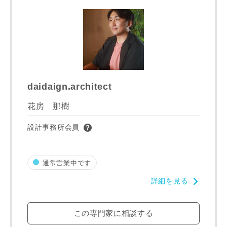
市区町村
町名
daidaign.architect
花房 那樹
番地、建物名
設計事務所会員
通常営業中です
詳細を見る
建築予定地
この専門家に相談する