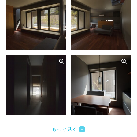
写真を拡大する
写
写真を拡大する
写
もっと見る