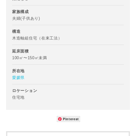
家族構成
夫婦(子供あり)
お名前
構造
木造軸組住宅（在来工法）
延床面積
100㎡〜150㎡未満
メールアドレス
所在地
愛媛県
ロケーション
ご住所
住宅地
郵便番号
-
Pinterest
都道府県