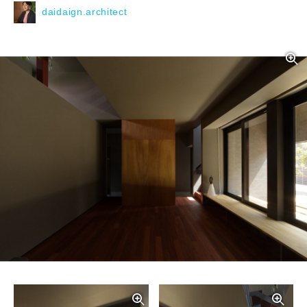
daidaign.architect
写真を拡大する
写