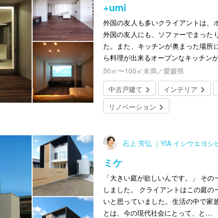
+umi
外国の友人も多いクライアントは、
外国の友人にも、ソファーでまった
た。また、キッチンが奥まった場所
ら料理が出来るオープンなキッチン
50㎡〜100㎡未満／愛媛県
中古戸建て
インテリア
リノベーション
石上 芳弘 ｜YIA イシウエヨ
ミケ
「大きい庭が欲しいんです。」 その
しました。 クライアントはこの庭の
いと思っていました。生活の中で家
とは、今の現代社会にとって、と…