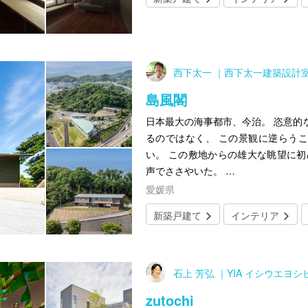
西下太一 ｜西下太一建築設計
島風閣
日本最大の海事都市、今治。 恣意的
るのではなく、 この景観に逆らう
い。 この敷地からの雄大な眺望に初
声でささやいた。 …
愛媛県
新築戸建て
インテリア
石上 芳弘 ｜YIA イシウエヨ
zutochi