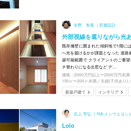
矢野 智基 ｜匠都設計
外部視線を遮りながら光
既存擁壁に囲まれた傾斜地で1階には
へ光を届けるかが課題となった 道路
築可能範囲で クライアントのご要望
チ替わりになる出窓など デ…
価格：2000万円以上〜2500万円未満
150㎡〜200㎡未満／夫婦(子供あり)
新築戸建て
インテリア
石上 芳弘 ｜YIA イシウエヨ
Lolo