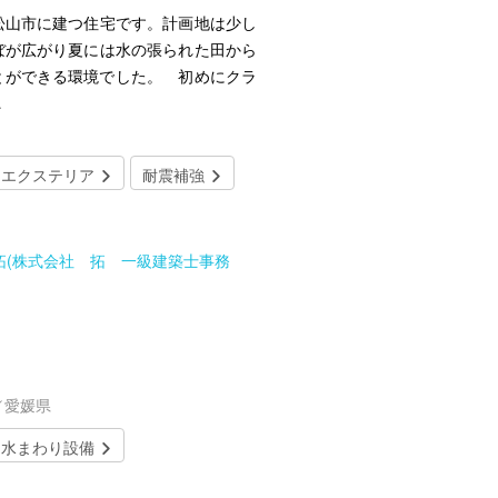
松山市に建つ住宅です。計画地は少し
ぼが広がり夏には水の張られた田から
ができる環境でした。 ​ 初めにクラ
…
エクステリア
耐震補強
udio 拓(株式会社 拓 一級建築士事務
／愛媛県
水まわり設備