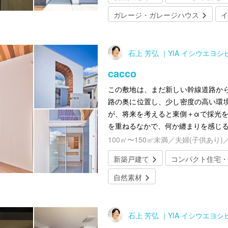
ガレージ・ガレージハウス
イ
石上 芳弘 ｜YIA イシウエヨ
cacco
この敷地は、まだ新しい幹線道路か
路の奥に位置し、少し密度の高い環
が、将来を考えると東側＋αで採光を
を重ねるなかで、何か纏まりを感じ
100㎡〜150㎡未満／夫婦(子供あり)
新築戸建て
コンパクト住宅・
自然素材
石上 芳弘 ｜YIA イシウエヨ