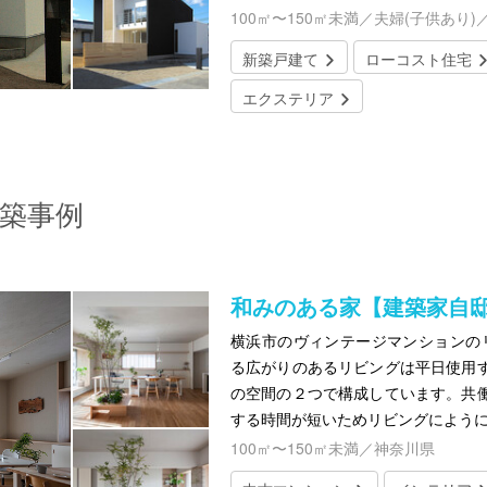
100㎡〜150㎡未満／夫婦(子供あり)
新築戸建て
ローコスト住宅
エクステリア
築事例
和みのある家【建築家自
横浜市のヴィンテージマンションのリ
る広がりのあるリビングは平日使用
の空間の２つで構成しています。共
する時間が短いためリビングによう
100㎡〜150㎡未満／神奈川県