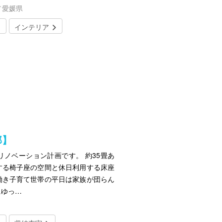
／愛媛県
インテリア
邸】
ノベーション計画です。 約35畳あ
する椅子座の空間と休日利用する床座
働き子育て世帯の平日は家族が団らん
にゆっ…