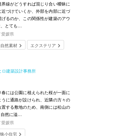
界線がどうすれば混じり合い曖昧に
に近づけていくか、外部を内部に近づ
繋げるのか、この関係性が建築のアウ
は、とても…
／愛媛県
自然素材
エクステリア
シヒロ建築設計事務所
り春には公園に植えられた桜が一面に
ように通路が設けられ、近隣の方々の
位置する敷地のため、南側には松山の
。自然に溢…
／愛媛県
狭小住宅