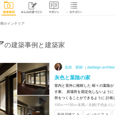
媛県のインテリア
ア
の建築事例と建築家
花房 那樹 ｜daidaign.architec
灰色と葉陰の家
室内と室外に植樹した 樹々の葉陰が
す家。 居場所を固定化しないように
所をつくることができるように 計画
100㎡〜150㎡未満／夫婦(子供あり)
新築戸建て
インテリア