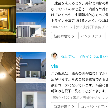
建築を考えるとき、外部と内部の境
なっていくのかと思う。内部を外部
けていくのか、中間領域的なもので
トラインを決定づけると思う。今回
100㎡〜150㎡未満／夫婦(子供あり)
新築戸建て
インテリア
石上 芳弘 ｜YIA イシウエヨ
via
この敷地は、総合公園が隣接してお
広がります。その自然を鑑賞できる
散歩コースになっています。高台に
町並みを眼下に見ることができます
100㎡〜150㎡未満／夫婦(子供なし)
新築戸建て
コンパクト住宅・