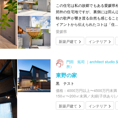
この住宅は私の故郷でもある愛媛県
郊外の住宅地ですが、裏側には田ん
蛙の歌声が響き渡る自然も感じること
イアントから伝えられたコトは「住
愛媛県
新築戸建て
インテリア
門田 拓司 ｜architect st
所）
東野の家
黒 テスト
価格：4000万円以上〜4500万円未満
150㎡〜200㎡未満／夫婦(子供あり)
新築戸建て
インテリア