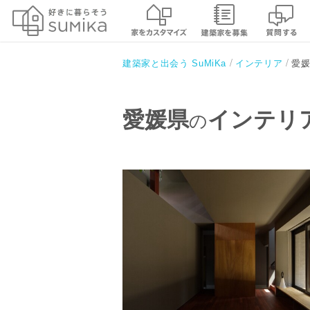
愛
建築家と出会う SuMiKa
インテリア
愛媛県
インテリ
の