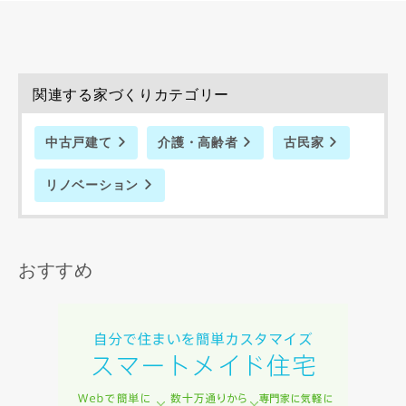
資料請求にあたっての注意事項
関連する家づくりカテゴリー
当社は，当社の
プライバシーポリシー
に則って，いただい
た情報を利用します。
中古戸建て
介護・高齢者
古民家
当社はお客様からいただいた個人情報を，お客様が指定され
た専門家へ提供すること、または当社サービスのご案内のた
リノベーション
めに利用します。
当社は、本サービス又は利用契約に関し，お客様に発生した
損害について、債務不履行責任、不法行為責任、その他の法
律上の請求原因の如何を問わず賠償の責任を負わないものと
おすすめ
します。
当社は、お客様が本サービスを利用することにより第三者と
の間で生じた紛争等について一切責任を負わないものとしま
す。
入力内容を送信する