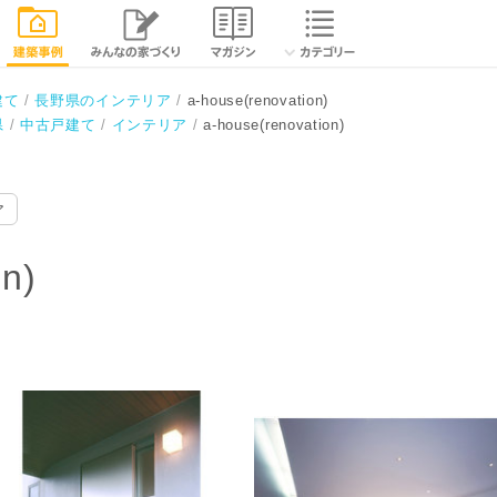
相談する
閉じる
建て
長野県のインテリア
a-house(renovation)
県
中古戸建て
インテリア
a-house(renovation)
ア
on)