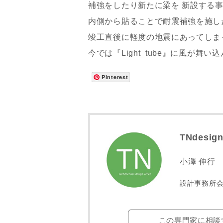
補強をしたり新たに梁を 新設する
メールアド
内側から貼ることで耐震補強を施し
竣工直後に軽度の地震にあってしま
今では『Light_tube』に風が舞い
ご住所
Pinterest
TNdes
小澤 伸行
設計事務所
建築予定地
この専門家に相談