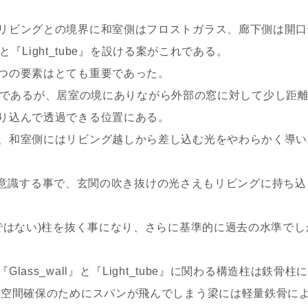
リビングとの境界に和室側はフロストガラス、廊下側は開口
』と『Light_tube』を設ける案がこれである。
つの要素はとても重要であった。
スの壁であるが、居室の境にありながら外部の窓に対して少し距
り込んで透過できる位置にある。
、和室側にはリビング越しから差し込む光をやわらかく導い
として意識する事で、玄関の吹き抜けの光さえもリビングに持ち込
ではない)柱を抜く事になり、さらに基準的に過去の水準でし
ass_wall』と『Light_tube』に関わる構造柱は鉄骨柱
。空間確保のためにスパンが飛んでしまう梁には軽量鉄骨に