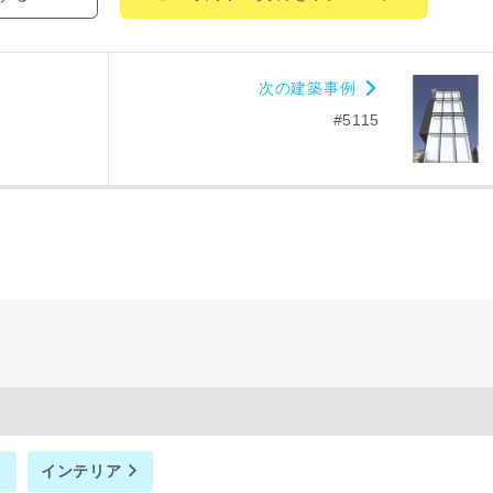
により、資料の送付が遅くなったり、送付できない場合があります。
。
次の建築事例
閉じる
万円〜
#5115
期
族構成
資料請求にあたっての注意事項
社の
プライバシーポリシー
に則って，いただいた情報を利用します。
インテリア
様からいただいた個人情報を，お客様が指定された専門家へ提供すること、ま