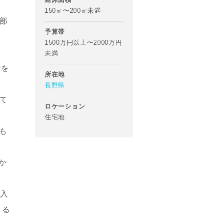
150㎡〜200㎡未満
部
予算帯
1500万円以上〜2000万円
未満
離を
所在地
長野県
て
ロケーション
住宅地
も
か
に入
よる