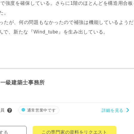
事で強度を確保している。さらに1階のほとんどを構造用合板
レス
た。
ったが、何の問題もなかったので補強は機能しているようだ
込んで、新たな『Wind_tube』を生み出している。
郵便番号
-
都道府県
市区町村
町名
ign一級建築士事務所
番地、建物名
会員
通常営業中です
詳細を見る
この専門家の資料をリクエスト
する