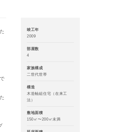
竣工年
た
2009
部屋数
4
家族構成
二世代世帯
で
構造
木造軸組住宅（在来工
た
法）
敷地面積
150㎡〜200㎡未満
プ
延床面積