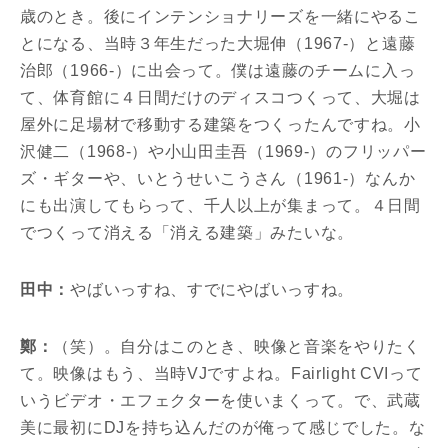
歳のとき。後にインテンショナリーズを一緒にやるこ
とになる、当時３年生だった大堀伸（1967-）と遠藤
治郎（1966-）に出会って。僕は遠藤のチームに入っ
て、体育館に４日間だけのディスコつくって、大堀は
屋外に足場材で移動する建築をつくったんですね。小
沢健二（1968-）や小山田圭吾（1969-）のフリッパー
ズ・ギターや、いとうせいこうさん（1961-）なんか
にも出演してもらって、千人以上が集まって。４日間
でつくって消える「消える建築」みたいな。
田中：
やばいっすね、すでにやばいっすね。
鄭：
（笑）。自分はこのとき、映像と音楽をやりたく
て。映像はもう、当時VJですよね。Fairlight CVIって
いうビデオ・エフェクターを使いまくって。で、武蔵
美に最初にDJを持ち込んだのが俺って感じでした。な