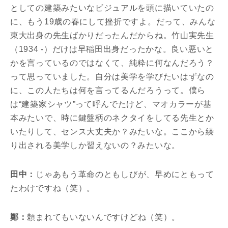
としての建築みたいなビジュアルを頭に描いていたの
に、もう19歳の春にして挫折ですよ。だって、みんな
東大出身の先生ばかりだったんだからね。竹山実先生
（1934 -）だけは早稲田出身だったかな。良い悪いと
かを言っているのではなくて、純粋に何なんだろう？
って思っていました。自分は美学を学びたいはずなの
に、この人たちは何を言ってるんだろうって。僕ら
は“建築家シャツ”って呼んでたけど、マオカラーが基
本みたいで、時に鍵盤柄のネクタイをしてる先生とか
いたりして、センス大丈夫か？みたいな。ここから繰
り出される美学しか習えないの？みたいな。
田中：
じゃあもう革命のともしびが、早めにともって
たわけですね（笑）。
鄭：
頼まれてもいないんですけどね（笑）。