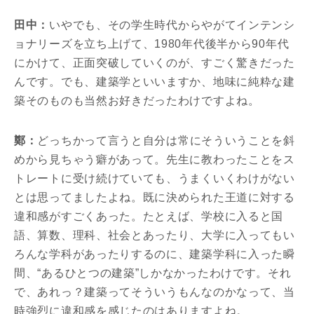
田中：
いやでも、その学生時代からやがてインテンシ
ョナリーズを立ち上げて、1980年代後半から90年代
にかけて、正面突破していくのが、すごく驚きだった
んです。でも、建築学といいますか、地味に純粋な建
築そのものも当然お好きだったわけですよね。
鄭：
どっちかって言うと自分は常にそういうことを斜
めから見ちゃう癖があって。先生に教わったことをス
トレートに受け続けていても、うまくいくわけがない
とは思ってましたよね。既に決められた王道に対する
違和感がすごくあった。たとえば、学校に入ると国
語、算数、理科、社会とあったり、大学に入ってもい
ろんな学科があったりするのに、建築学科に入った瞬
間、“あるひとつの建築”しかなかったわけです。それ
で、あれっ？建築ってそういうもんなのかなって、当
時強烈に違和感を感じたのはありますよね。