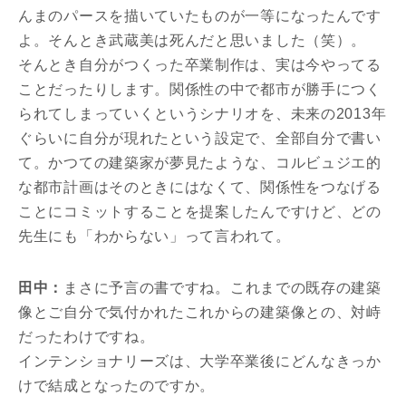
んまのパースを描いていたものが一等になったんです
よ。そんとき武蔵美は死んだと思いました（笑）。
そんとき自分がつくった卒業制作は、実は今やってる
ことだったりします。関係性の中で都市が勝手につく
られてしまっていくというシナリオを、未来の2013年
ぐらいに自分が現れたという設定で、全部自分で書い
て。かつての建築家が夢見たような、コルビュジエ的
な都市計画はそのときにはなくて、関係性をつなげる
ことにコミットすることを提案したんですけど、どの
先生にも「わからない」って言われて。
田中：
まさに予言の書ですね。これまでの既存の建築
像とご自分で気付かれたこれからの建築像との、対峙
だったわけですね。
インテンショナリーズは、大学卒業後にどんなきっか
けで結成となったのですか。