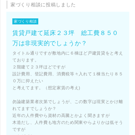
家づくり相談に投稿しました
閉じる
閉じる
閉じる
家づくり相談
キャンセル
賃貸戸建て延床２３坪 総工費８５０
万は非現実的でしょうか？
SuMiKaにユーザー登録する
タイトル通りですが敷地内に６棟ほど戸建賃貸をと考え
ております。
ログイン
２階建て２３坪ほどですが
設計費用、登記費用、消費税等々入れて１棟当たり８５
０万に抑えたい
と考えてます。（想定家賃の考え)
勿論建築業者次第でしょうが、この数字は現実とかけ離
れてますでしょうか？
近年の人件費やら資材の高騰とかよく聞きますが
木造だし、人件費も地方のため関東やらよりかは低そう
ですが