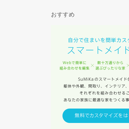
おすすめ
同居する家
当社は，当
当社はお客
スのご案内
当社は、本
任、その他
当社は、お
ないものと