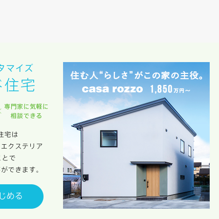
族構成
資料請求にあたっての注意事項
社の
プライバシーポリシー
に則って，いただいた情報を利用します。
様からいただいた個人情報を，お客様が指定された専門家へ提供すること、ま
のために利用します。
サービス又は利用契約に関し，お客様に発生した損害について、債務不履行責
の法律上の請求原因の如何を問わず賠償の責任を負わないものとします。
客様が本サービスを利用することにより第三者との間で生じた紛争等について
します。
キャンセル
入力内容を送信する