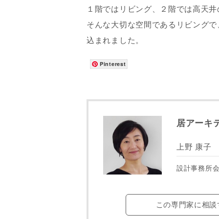
１階ではリビング、２階では高天井
そんな大切な空間であるリビングで
込まれました。
Pinterest
お名前
居アーキ
メールアド
上野 康子
設計事務所
ご住所
この専門家に相談