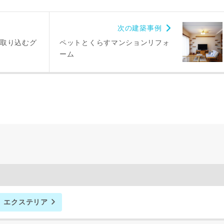
市区町村
次の建築事例
町名
取り込むグ
ペットとくらすマンションリフォ
ーム
番地、建物名
により、資料の送付が遅くなったり、送付できない場合があります。
。
閉じる
万円〜
エクステリア
期