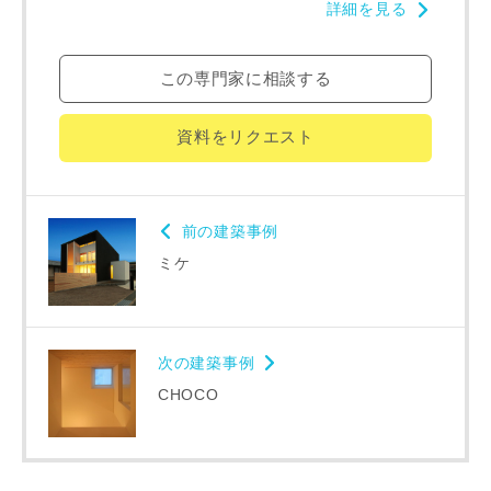
詳細を見る
この専門家に相談する
完成希望時期
写真を拡大する
写
資料をリクエスト
前の建築事例
ミケ
同居する家族構成
次の建築事例
CHOCO
資料請求にあたっての注意事項
当社は，当社の
プライバシーポリシー
に則って，いただい
た情報を利用します。
当社はお客様からいただいた個人情報を，お客様が指定され