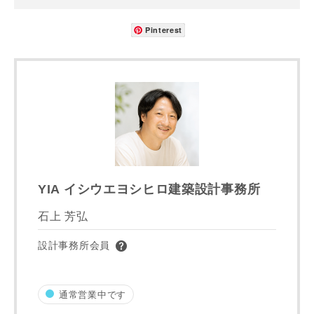
町名
Pinterest
番地、建物名
写真を拡大する
写
建築予定地
YIA イシウエヨシヒロ建築設計事務所
石上 芳弘
写真を拡大する
写
専門家の都合により、資料の送付が遅くなったり、送付でき
設計事務所会員
ない場合があります。あらかじめご了承ください。
希望の予算
閉じる
通常営業中です
万円〜
万円