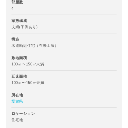
部屋数
4
メールアドレス
家族構成
夫婦(子供あり)
構造
写真を拡大する
写
木造軸組住宅（在来工法）
ご住所
敷地面積
郵便番号
100㎡〜150㎡未満
-
延床面積
100㎡〜150㎡未満
都道府県
所在地
写真を拡大する
写
愛媛県
市区町村
ロケーション
住宅地