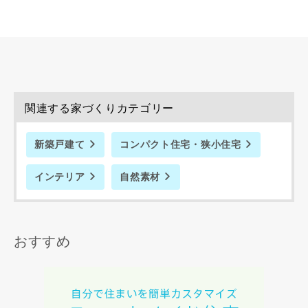
た専門家へ提供すること、または当社サービスのご案内のた
めに利用します。
当社は、本サービス又は利用契約に関し，お客様に発生した
損害について、債務不履行責任、不法行為責任、その他の法
律上の請求原因の如何を問わず賠償の責任を負わないものと
します。
当社は、お客様が本サービスを利用することにより第三者と
関連する家づくりカテゴリー
の間で生じた紛争等について一切責任を負わないものとしま
す。
新築戸建て
コンパクト住宅・狭小住宅
インテリア
自然素材
入力内容を送信する
キャンセル
おすすめ