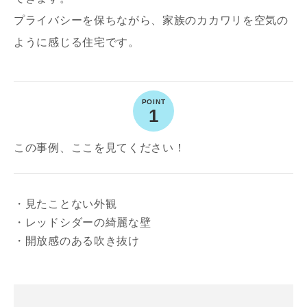
プライバシーを保ちながら、家族のカカワリを空気の
ように感じる住宅です。
1
写真を拡大する
写
この事例、ここを見てください！
・見たことない外観
・レッドシダーの綺麗な壁
・開放感のある吹き抜け
写真を拡大する
写
お名前