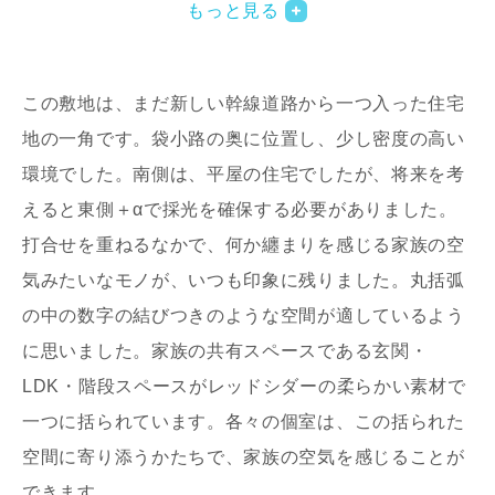
もっと見る
この敷地は、まだ新しい幹線道路から一つ入った住宅
地の一角です。袋小路の奥に位置し、少し密度の高い
環境でした。南側は、平屋の住宅でしたが、将来を考
えると東側＋αで採光を確保する必要がありました。
写真を拡大する
写
打合せを重ねるなかで、何か纏まりを感じる家族の空
気みたいなモノが、いつも印象に残りました。丸括弧
の中の数字の結びつきのような空間が適しているよう
に思いました。家族の共有スペースである玄関・
LDK・階段スペースがレッドシダーの柔らかい素材で
一つに括られています。各々の個室は、この括られた
写真を拡大する
写
空間に寄り添うかたちで、家族の空気を感じることが
できます。