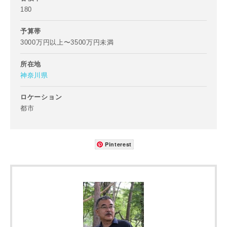
町名
180
予算帯
3000万円以上〜3500万円未満
番地、建物名
所在地
神奈川県
ロケーション
都市
建築予定地
Pinterest
専門家の都合により、資料の送付が遅くなったり、送付でき
ない場合があります。あらかじめご了承ください。
希望の予算
閉じる
万円〜
万円