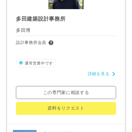
完成希望時期
多田建築設計事務所
多田博
設計事務所会員
通常営業中です
同居する家族構成
詳細を見る
この専門家に相談する
資料請求にあたっての注意事項
資料をリクエスト
当社は，当社の
プライバシーポリシー
に則って，いただい
た情報を利用します。
当社はお客様からいただいた個人情報を，お客様が指定され
た専門家へ提供すること、または当社サービスのご案内のた