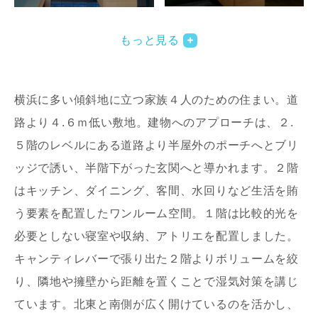
写真を拡大する
写
もっと見る
横浜に多い傾斜地に立つ家族４人のための住まい。道
路より４.６ｍ低い敷地。建物へのアプローチは、２.
５階のレベルにある道路より半屋外のポーチへとブリ
ッジで誘い、半階下がった玄関へと導かれます。２階
写真を拡大する
写
はキッチン、ダイニング、客間、水回りなど生活を賄
う要素を配置したワンルーム空間。１階は比較的光を
必要としない寝室や収納、アトリエを配置しました。
キャンティレバーで張り出た２階よりボリュームを絞
り、隣地や擁壁から距離を置くことで湿気対策を講じ
ています。北東と南側が広く開けているのを活かし、