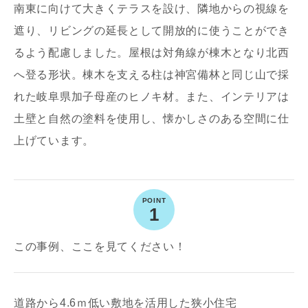
写真を拡大する
写
南東に向けて大きくテラスを設け、隣地からの視線を
遮り、リビングの延長として開放的に使うことができ
るよう配慮しました。屋根は対角線が棟木となり北西
へ登る形状。棟木を支える柱は神宮備林と同じ山で採
れた岐阜県加子母産のヒノキ材。また、インテリアは
土壁と自然の塗料を使用し、懐かしさのある空間に仕
上げています。
写真を拡大する
写
1
この事例、ここを見てください！
写真を拡大する
写
道路から4.6ｍ低い敷地を活用した狭小住宅