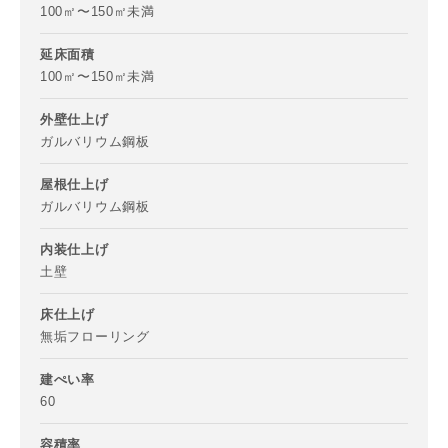
100㎡〜150㎡未満
メールアドレス
延床面積
100㎡〜150㎡未満
外壁仕上げ
ガルバリウム鋼板
ご住所
屋根仕上げ
郵便番号
ガルバリウム鋼板
-
内装仕上げ
土壁
都道府県
床仕上げ
無垢フローリング
市区町村
建ぺい率
60
容積率