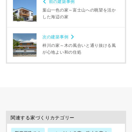
前の建築事例
めに利用します。
葉山一色の家～富士山への眺望を活か
当社は、本サービス又は利用契約に関し，お客様に発生した
した海辺の家
損害について、債務不履行責任、不法行為責任、その他の法
律上の請求原因の如何を問わず賠償の責任を負わないものと
します。
次の建築事例
当社は、お客様が本サービスを利用することにより第三者と
の間で生じた紛争等について一切責任を負わないものとしま
梓川の家～木の風合いと通り抜ける風
す。
が心地よい和の住処
入力内容を送信する
キャンセル
関連する家づくりカテゴリー