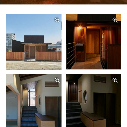
写真を拡大する
写
写真を拡大する
写