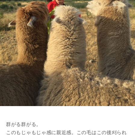
群がる群がる。
このもじゃもじゃ感に親近感。この毛はこの後刈られ