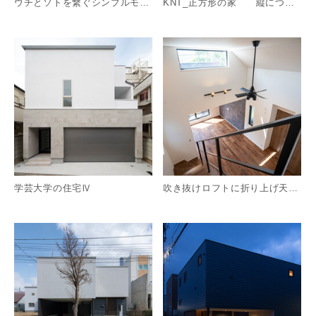
ウチとソトを繋ぐシンプルモダン外構
KNT_正方形の家 縦につながる都市部の住まい
詳細を見る
詳
学芸大学の住宅Ⅳ
吹き抜けロフトに折り上げ天井『立体デザインハウス』
詳細を見る
詳