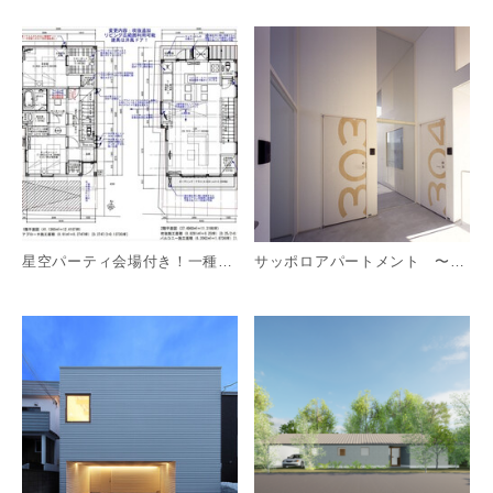
詳細を見る
詳
星空パーティ会場付き！一種住専で3階建てを！
サッポロアパートメント 〜交差するインナーテラス〜
詳細を見る
詳