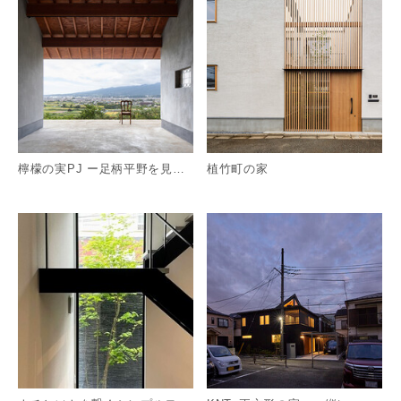
檸檬の実PJ ー足柄平野を見渡す平屋の店舗兼用住宅ー
植竹町の家
詳細を見る
詳