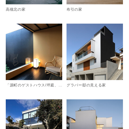
高槻北の家
布引の家
詳細を見る
詳
「源町のゲストハウス/坪庭、中庭に開ける宿」
グラバー邸の見える家
詳細を見る
詳