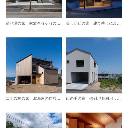
踊り場の家 家族それぞれの家がある街のような家
美しが丘の家 建て替えによるスキップフロアの家
詳細を見る
詳
二七の桐の家 北海道の自然を謳歌する暮らし
山の手の家 傾斜地を利用したスキップフロアの家
詳細を見る
詳