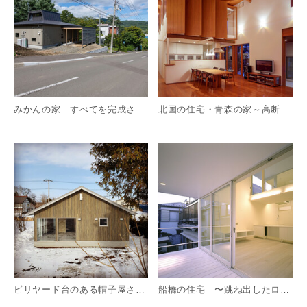
みかんの家 すべてを完成させない家づくり
北国の住宅・青森の家～高断熱で大きな吹抜けを楽しむ～
詳細を見る
詳
ビリヤード台のある帽子屋さん、三角屋根、平屋、店舗付住宅
船橋の住宅 〜跳ね出したロフト付き縦長住居〜