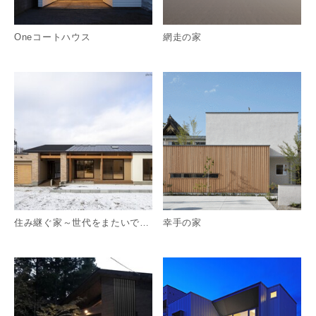
Oneコートハウス
網走の家
詳細を見る
詳
住み継ぐ家～世代をまたいで快適に暮らせる平屋
幸手の家
詳細を見る
詳