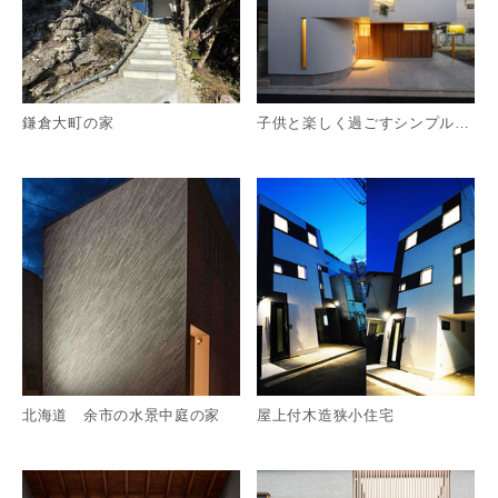
鎌倉大町の家
子供と楽しく過ごすシンプルな住まいー代田の家
詳細を見る
詳
北海道 余市の水景中庭の家
屋上付木造狭小住宅
詳細を見る
詳