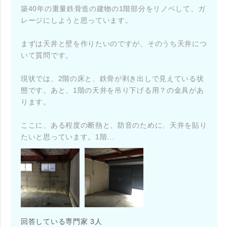
築40年の重量鉄骨造の建物の1階部分をリノベして、ガ
レージにしようと思っています。
まずは天井と壁を作りたいのですが、そのうち天井につ
いて質問です。
現状では、2階の床と、鉄骨が剥き出しで見えている状
態です。あと、1階の天井を吊り下げる用？の金具があ
ります。
ここに、ある程度の断熱と、防音のために、天井を貼り
たいと思っています。1階...
回答している専門家 3人