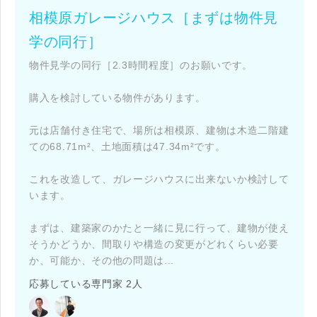
相模原ガレージハウス［まずは物件見
学の同行］
物件見学の同行［2.3時間程度］のお願いです。
購入を検討している物件があります。
閉じる
閉じる
閉じる
元は店舗付き住宅で、場所は相模原、建物は木造二階建
キャンセル
ての68.71m²、土地面積は47.34m²です。
これを改造して、ガレージハウスに出来ないか検討して
SuMiKaにユーザー登録する
います。
ログイン
まずは、建築家のかたと一緒に見に行って、建物が使え
そうかどうか、間取りや構造の変更がどれくらい必要
か、可能か、その他の問題は...
応募している専門家 2人