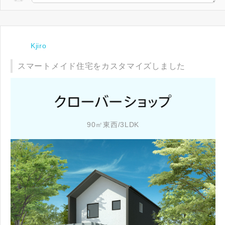
閉じる
閉じる
閉じる
キャンセル
Kjiro
SuMiKaにユーザー登録する
スマートメイド住宅をカスタマイズしました
ログイン
90㎡東西/3LDK