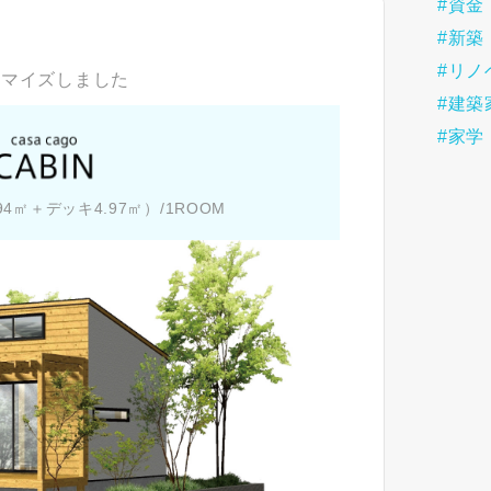
#資金
#新築
#リノ
タマイズしました
#建築
#家学
9.94㎡＋デッキ4.97㎡）/1ROOM