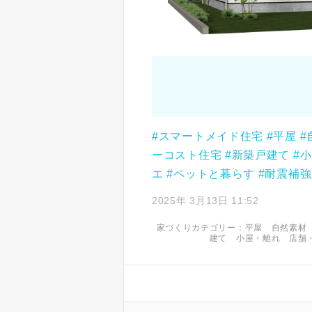
#スマートメイド住宅
#平屋
#
ーコスト住宅
#新築戸建て
#
エ
#ペットと暮らす
#耐震補強
2025年 3月13日 11:52
家づくりカテゴリー：
平屋
自然素材
建て
小屋・離れ
店舗