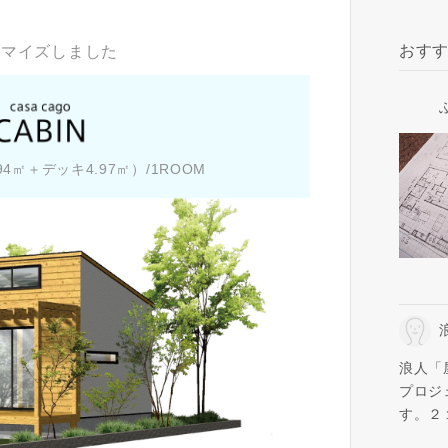
おす
タマイズしました
9.94㎡＋デッキ4.97㎡）/1ROOM
浪人「
プロジ
す。２
いました