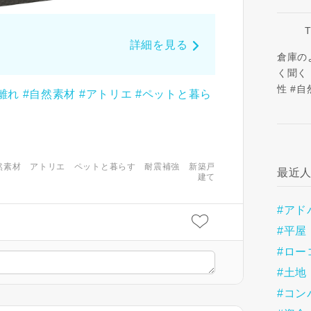
詳細を見る
倉庫の
く聞く
性 #自
離れ
#自然素材
#アトリエ
#ペットと暮ら
然素材
アトリエ
ペットと暮らす
耐震補強
新築戸
最近
建て
#アド
#平屋
#ロー
#土地
#コン