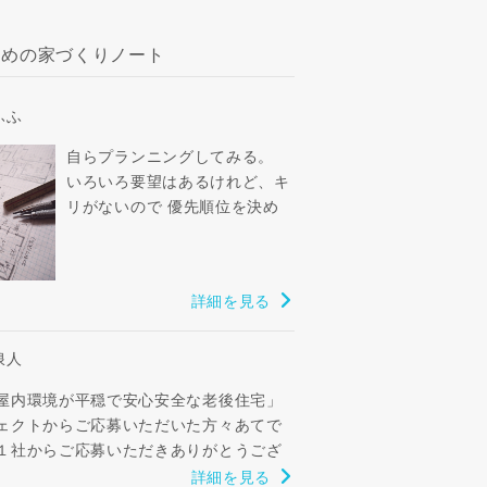
すめの家づくりノート
ふふ
自らプランニングしてみる。
いろいろ要望はあるけれど、キ
リがないので 優先順位を決め
る。 ①狭くても4部屋＋LDK ②
並列2台駐車場確保 ③プライバ
シーと...
詳細を見る
浪人
屋内環境が平穏で安心安全な老後住宅」
ェクトからご応募いただいた方々あてで
１社からご応募いただきありがとうござ
。 １社からご辞退...
詳細を見る