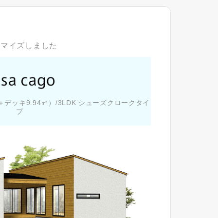
閉じる
キャンセル
SuMiKaにユーザー登録す
タマイズしました
ログイン
99㎡＋デッキ9.94㎡）/3LDK シューズクロークタイ
プ