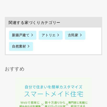
資料請求にあたっての注意事項
関連する家づくりカテゴリー
当社は，当社の
プライバシーポリシー
に則って，いただい
た情報を利用します。
新築戸建て
アトリエ
古民家
当社はお客様からいただいた個人情報を，お客様が指定され
た専門家へ提供すること、または当社サービスのご案内のた
自然素材
めに利用します。
当社は、本サービス又は利用契約に関し，お客様に発生した
損害について、債務不履行責任、不法行為責任、その他の法
律上の請求原因の如何を問わず賠償の責任を負わないものと
おすすめ
します。
当社は、お客様が本サービスを利用することにより第三者と
の間で生じた紛争等について一切責任を負わないものとしま
す。
入力内容を送信する