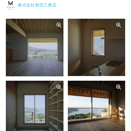
株式会社前田工務店
写真を拡大する
写
写真を拡大する
写