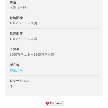
構造
木造（全般）
敷地面積
100㎡〜150㎡未満
お名前
延床面積
100㎡〜150㎡未満
予算帯
メールアドレス
2000万円以上〜2500万円未満
所在地
神奈川県
ロケーション
ご住所
海
郵便番号
-
Pinterest