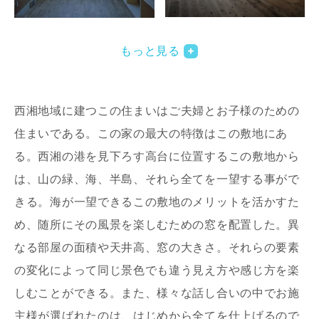
写真を拡大する
写
もっと見る
西湘地域に建つこの住まいはご夫婦とお子様のための
住まいである。この家の最大の特徴はこの敷地にあ
る。西湘の港を見下ろす高台に位置するこの敷地から
は、山の緑、海、半島、それら全てを一望する事がで
きる。海が一望できるこの敷地のメリットを活かすた
め、随所にその風景を楽しむための窓を配置した。異
なる部屋の面積や天井高、窓の大きさ。それらの要素
の変化によって同じ景色でも違う見え方や感じ方を楽
しむことができる。また、様々な話し合いの中でお施
主様が選ばれたのは、はじめから全てを仕上げるので