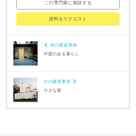
この専門家に相談する
専門家の都合により、資料の送付が遅くなったり、送付でき
資料をリクエスト
ない場合があります。あらかじめご了承ください。
希望の予算
閉じる
前の建築事例
万円〜
万円
中庭のある暮らし
完成希望時期
次の建築事例
小さな家
同居する家族構成