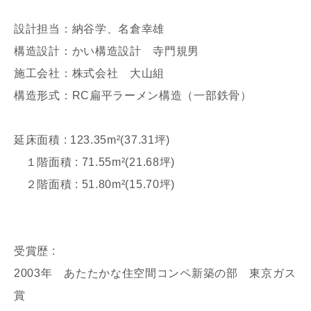
設計担当：納谷学、名倉幸雄
構造設計：かい構造設計 寺門規男
施工会社：株式会社 大山組
構造形式：RC扁平ラーメン構造（一部鉄骨）
写真を拡大する
写
延床面積 : 123.35m²(37.31坪)
１階面積 : 71.55m²(21.68坪)
２階面積 : 51.80m²(15.70坪)
受賞歴 :
写真を拡大する
2003年 あたたかな住空間コンペ新築の部 東京ガス
賞