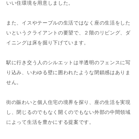
いい住環境を用意しました。
また、イスやテーブルの生活ではなく座の生活をした
いというクライアントの要望で、２階のリビング、ダ
イニングは床を掘り下げています。
写真を拡大する
写
駅に行き交う人のシルエットは半透明のフェンスに写
り込み、いわゆる壁に囲われたような閉鎖感はありま
せん。
街の賑わいと個人住宅の境界を探り、座の生活を実現
し、閉じるのでもなく開くのでもない外部の中間領域
写真を拡大する
写
によって生活を豊かにする提案です。