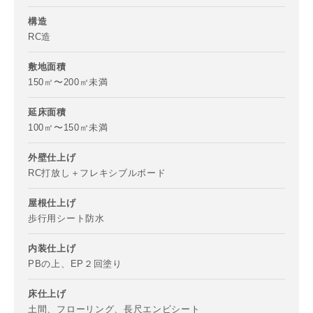
構造
RC造
敷地面積
150㎡〜200㎡未満
延床面積
100㎡〜150㎡未満
外壁仕上げ
RC打放し＋フレキシブルボード
屋根仕上げ
歩行用シート防水
内装仕上げ
PBの上、EP２回塗り
床仕上げ
土間、フローリング、長尺エンビシート