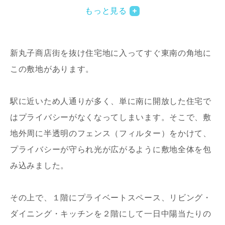
もっと見る
新丸子商店街を抜け住宅地に入ってすぐ東南の角地に
この敷地があります。
駅に近いため人通りが多く、単に南に開放した住宅で
写真を拡大する
写
はプライバシーがなくなってしまいます。そこで、敷
地外周に半透明のフェンス（フィルター）をかけて、
プライバシーが守られ光が広がるように敷地全体を包
み込みました。
その上で、１階にプライベートスペース、リビング・
写真を拡大する
写
ダイニング・キッチンを２階にして一日中陽当たりの