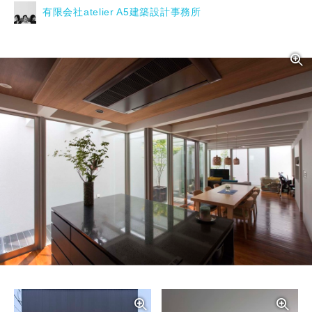
有限会社atelier A5建築設計事務所
写真を拡大する
写