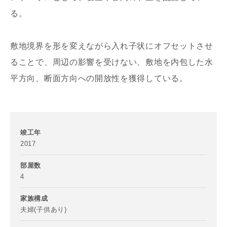
る。
お名前
敷地境界を形を変えながら入れ子状にオフセットさせ
写真を拡大する
ることで、周辺の影響を受けない、敷地を内包した水
平方向、断面方向への開放性を獲得している。
メールアドレス
竣工年
2017
ご住所
部屋数
4
郵便番号
-
家族構成
夫婦(子供あり)
都道府県