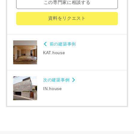
この専門家に相談する
資料をリクエスト
資料請求にあたっての注意事項
当社は，当社の
プライバシーポリシー
に則って，いただい
た情報を利用します。
当社はお客様からいただいた個人情報を，お客様が指定され
前の建築事例
た専門家へ提供すること、または当社サービスのご案内のた
KAT.house
めに利用します。
当社は、本サービス又は利用契約に関し，お客様に発生した
損害について、債務不履行責任、不法行為責任、その他の法
律上の請求原因の如何を問わず賠償の責任を負わないものと
次の建築事例
します。
当社は、お客様が本サービスを利用することにより第三者と
IN.house
の間で生じた紛争等について一切責任を負わないものとしま
す。
入力内容を送信する