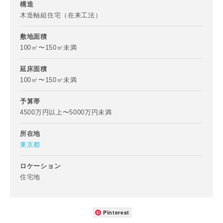
構造
木造軸組住宅（在来工法）
敷地面積
市区町村
100㎡〜150㎡未満
延床面積
100㎡〜150㎡未満
町名
予算帯
4500万円以上〜5000万円未満
番地、建物名
所在地
東京都
ロケーション
住宅地
建築予定地
Pinterest