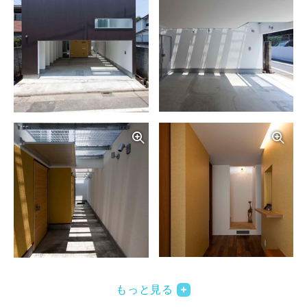
写真を拡大する
写
写真を拡大する
写
もっと見る