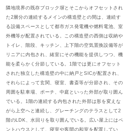
隣地境界の既存ブロック塀とそこからオフセットされ
た2層分の連続するメインの構造壁との間は、連続す
る設備スペースとして都市ガス発電機や燃料電池、室
外機等が配置されている。この構造壁の西側は収納や
写真を拡大する
写
トイレ、階段、キッチン、上下階の空気置換設備等が
リニアに内包され、緒室にその機能を提供しつつ、機
能を柔らかく分節している。1階では更にオフセット
された独立した構造壁の中に納戸とSICが配置され、
それらによって玄関、寝室、書斎等が分節され、その
周囲を駐車場、ポーチ、中庭といった外部が取り囲ん
写真を拡大する
写
でいる。1階の連続する内包された外部は形を変えな
がら上空へと連続し、グレーチングのテラスとして2
階のLDK、水回りを取り囲んでいる。広い屋上にはペ
ントハウスとして、寝室や客間の和室を配置してい