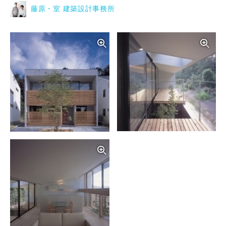
藤原・室 建築設計事務所
写真を拡大する
写
写真を拡大する