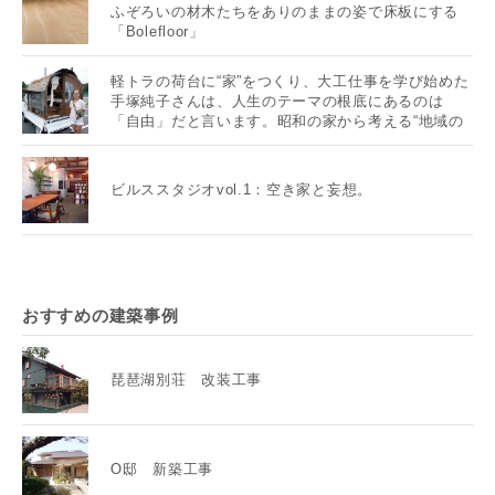
ふぞろいの材木たちをありのままの姿で床板にする
「Bolefloor」
軽トラの荷台に“家”をつくり、大工仕事を学び始めた
手塚純子さんは、人生のテーマの根底にあるのは
「自由」だと言います。昭和の家から考える“地域の
未来”とは？
ビルススタジオvol.1：空き家と妄想。
おすすめの建築事例
琵琶湖別荘 改装工事
O邸 新築工事