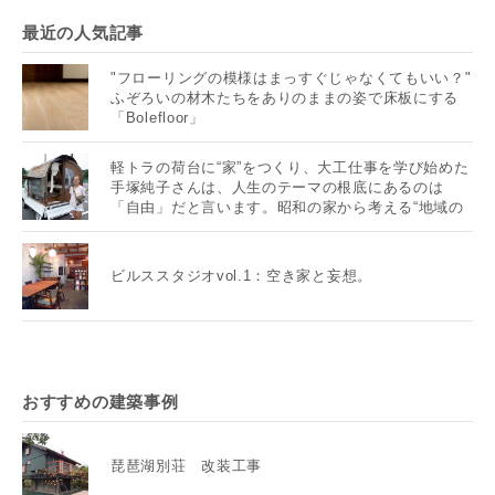
最近の人気記事
"フローリングの模様はまっすぐじゃなくてもいい？"
ふぞろいの材木たちをありのままの姿で床板にする
「Bolefloor」
軽トラの荷台に“家”をつくり、大工仕事を学び始めた
手塚純子さんは、人生のテーマの根底にあるのは
「自由」だと言います。昭和の家から考える“地域の
未来”とは？
ビルススタジオvol.1：空き家と妄想。
おすすめの建築事例
琵琶湖別荘 改装工事