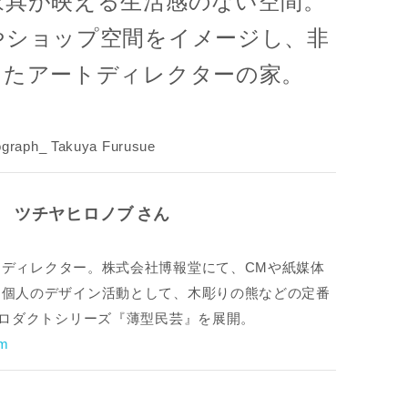
家具が映える生活感のない空間。
やショップ空間をイメージし、非
したアートディレクターの家。
ograph_ Takuya Furusue
 ツチヤヒロノブ さん
ディレクター。株式会社博報堂にて、CMや紙媒体
。個人のデザイン活動として、木彫りの熊などの定番
プロダクトシリーズ『薄型民芸』を展開。
om