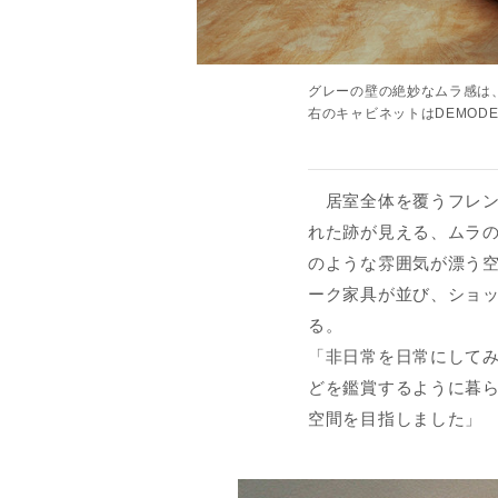
グレーの壁の絶妙なムラ感は
右のキャビネットはDEMODE
居室全体を覆うフレン
れた跡が見える、ムラ
のような雰囲気が漂う
ーク家具が並び、ショ
る。
「非日常を日常にして
どを鑑賞するように暮
空間を目指しました」