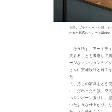
上階のプライベート空間。ア
かれた幅広のベンチはSiebe
そう話す、アートディ
貸することも考慮して購
ージなマンションのメ
さんに実施設計と施工
た。
「手持ちの家具をどう
にこだわったのは、空
ヘリンボーン張りに。
いたような仕上がりに
た」（ツチヤさん）