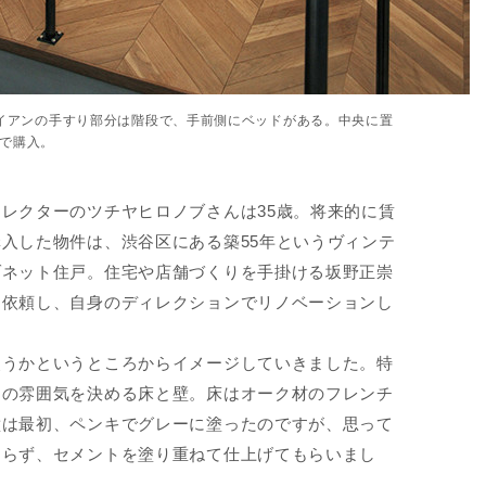
イアンの手すり部分は階段で、手前側にベッドがある。中央に置
nで購入。
レクターのツチヤヒロノブさんは35歳。将来的に賃
入した物件は、渋谷区にある築55年というヴィンテ
ゾネット住戸。住宅や店舗づくりを手掛ける坂野正崇
を依頼し、自身のディレクションでリノベーションし
使うかというところからイメージしていきました。特
間の雰囲気を決める床と壁。床はオーク材のフレンチ
壁は最初、ペンキでグレーに塗ったのですが、思って
ならず、セメントを塗り重ねて仕上げてもらいまし