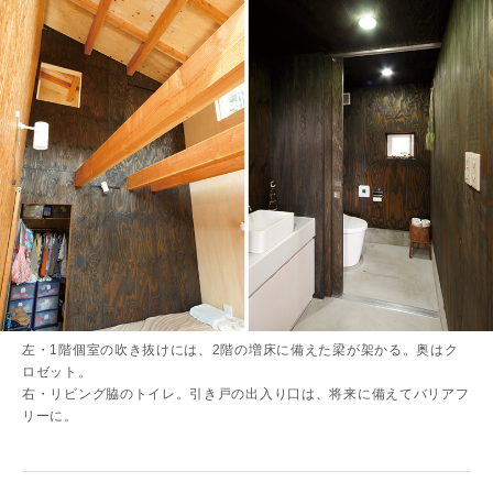
左・1階個室の吹き抜けには、2階の増床に備えた梁が架かる。奥はク
ロゼット。
右・リビング脇のトイレ。引き戸の出入り口は、将来に備えてバリアフ
リーに。