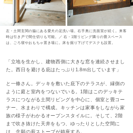
左・土間玄関の脇にある愛犬の足洗い場。右手奥に洗面室が続く。来客
時は引き戸で間仕切りも可能。／ 右・1階リビング隣りの畳スペース
は、ごろ寝やおもちゃ置き場に。床を掘り下げてデスクも設置。
「立地を生かし、建物西側に大きな窓を連続させまし
た。西日を避ける庇はたっぷり1.8m出しています」
と一條さん。デッキを敷いた庇下のテラスが、縁側の
ように庭と室内をつないでいる。1階はこのデッキテ
ラスにつながる土間リビングを中心に、個室と畳コー
ナー、水まわりで構成。キッチンは家事をしながら家
族の様子がわかるオープンスタイルに。そして、2階
まで吹き抜けた天井をもつ、ゆったりとした空間に
は、念願の薪ストーブが鎮座する。