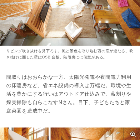
リビング吹き抜けを見下ろす。風と景色を取り込む西の窓が連なる。吹
き抜けに面した壁はOSB 合板。階段裏には個室がある。
間取りはおおらかな一方、太陽光発電や夜間電力利用
の床暖房など、省エネ設備の導入は万端だ。環境や生
活を豊かにする行いはアウトドア仕込みで、薪割りや
煙突掃除も自らこなすNさん。目下、子どもたちと家
庭菜園を造成中だ。