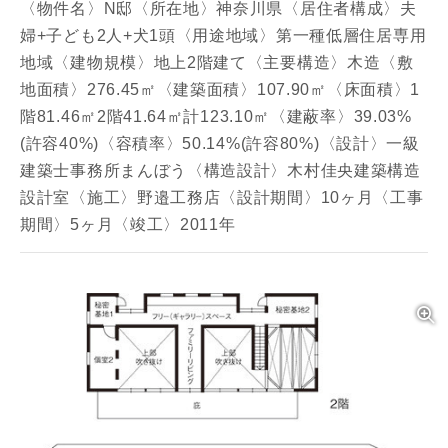
〈物件名〉N邸〈所在地〉神奈川県〈居住者構成〉夫
婦+子ども2人+犬1頭〈用途地域〉第一種低層住居専用
地域〈建物規模〉地上2階建て〈主要構造〉木造〈敷
地面積〉276.45㎡〈建築面積〉107.90㎡〈床面積〉1
階81.46㎡2階41.64㎡計123.10㎡〈建蔽率〉39.03%
(許容40%)〈容積率〉50.14%(許容80%)〈設計〉一級
建築士事務所まんぼう〈構造設計〉木村佳央建築構造
設計室〈施工〉野邉工務店〈設計期間〉10ヶ月〈工事
期間〉5ヶ月〈竣工〉2011年