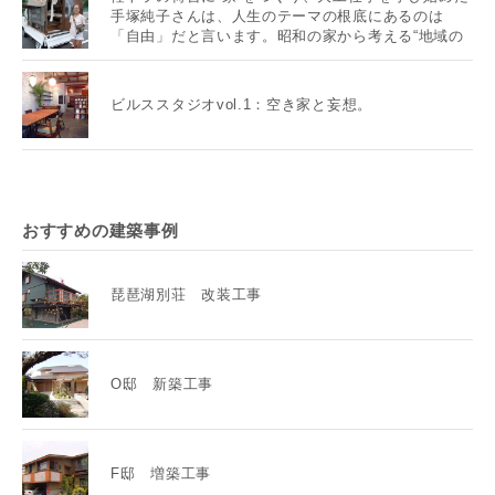
手塚純子さんは、人生のテーマの根底にあるのは
「自由」だと言います。昭和の家から考える“地域の
未来”とは？
ビルススタジオvol.1：空き家と妄想。
おすすめの建築事例
琵琶湖別荘 改装工事
O邸 新築工事
F邸 増築工事