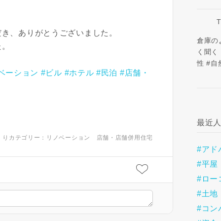
だき、ありがとうございました。
倉庫の
た。
く聞く
性 #自
ベーション
#ビル
#ホテル
#民泊
#店舗・
最近
くりカテゴリー：
リノベーション
店舗・店舗併用住宅
#アド
#平屋
閉じる
#ロー
#土地
キャンセル
SuMiKaにユーザー登録す
#コン