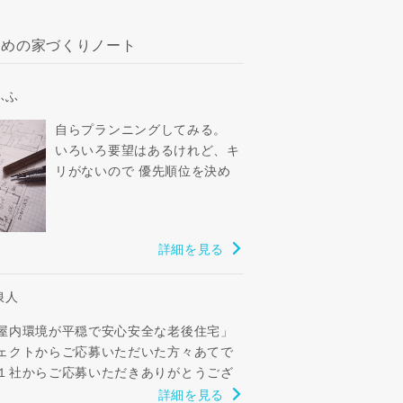
すめの家づくりノート
ふふ
自らプランニングしてみる。
いろいろ要望はあるけれど、キ
リがないので 優先順位を決め
る。 ①狭くても4部屋＋LDK ②
並列2台駐車場確保 ③プライバ
シーと...
詳細を見る
浪人
屋内環境が平穏で安心安全な老後住宅」
ェクトからご応募いただいた方々あてで
１社からご応募いただきありがとうござ
。 １社からご辞退...
詳細を見る