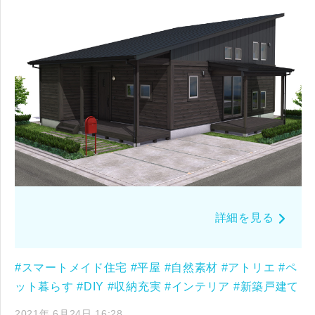
詳細を見る
#スマートメイド住宅
#平屋
#自然素材
#アトリエ
#ペ
ット暮らす
#DIY
#収納充実
#インテリア
#新築戸建て
2021年 6月24日 16:28