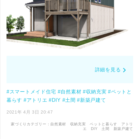
詳細を見る
#スマートメイド住宅
#自然素材
#収納充実
#ペットと
暮らす
#アトリエ
#DIY
#土間
#新築戸建て
2021年 4月 3日 20:47
家づくりカテゴリー：
自然素材
収納充実
ペットと暮らす
アトリ
エ
DIY
土間
新築戸建て