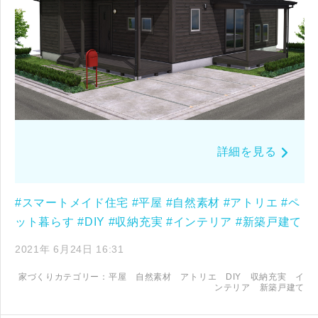
詳細を見る
#スマートメイド住宅
#平屋
#自然素材
#アトリエ
#ペ
ット暮らす
#DIY
#収納充実
#インテリア
#新築戸建て
2021年 6月24日 16:31
家づくりカテゴリー：
平屋
自然素材
アトリエ
DIY
収納充実
イ
ンテリア
新築戸建て