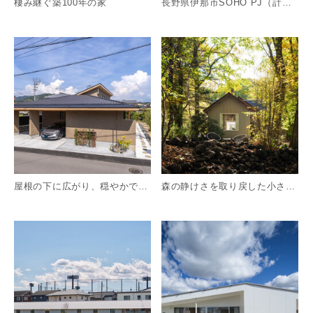
棲み継ぐ築100年の家
長野県伊那市SOHO PJ（計画案）
詳細を見る
詳
屋根の下に広がり、穏やかで使いやすい平家の暮らし
森の静けさを取り戻した小さな別荘リノベーション
詳細を見る
詳