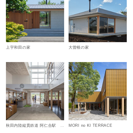
上宇和田の家
大曽根の家
詳細を見る
詳
秋田内陸縦貫鉄道 阿仁合駅 〜駅を住民に開放する〜
MORI no KI TERRACE