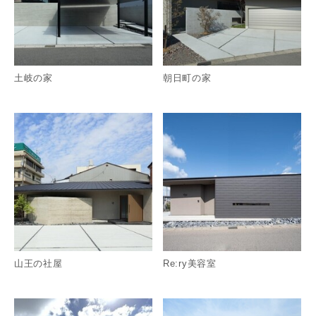
土岐の家
朝日町の家
詳細を見る
詳
山王の社屋
Re:ry美容室
詳細を見る
詳