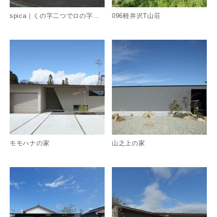
spica｜くの字二つでロの字型の回遊住宅
096軽井沢T山荘
詳細を見る
詳
モモハナの家
山之上の家
詳細を見る
詳