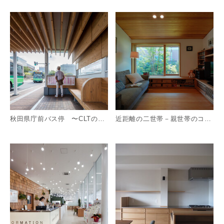
詳細を見る
詳
秋田県庁前バス停 〜CLTのかまくら〜
近距離の二世帯－親世帯のコンパクト住まい－
詳細を見る
詳