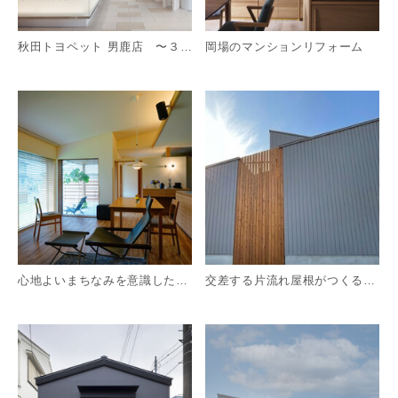
秋田トヨペット 男鹿店 〜３つのレイヤーが重なる多様性〜
岡場のマンションリフォーム
詳細を見る
詳
心地よいまちなみを意識した平屋の住まい 静岡～うめがやのいえ
交差する片流れ屋根がつくる中庭がある家
詳細を見る
詳