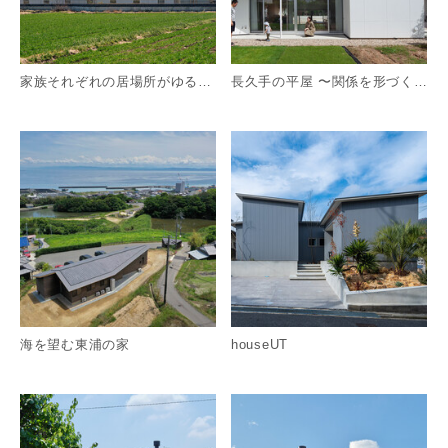
家族それぞれの居場所がゆるやかにつながる平屋住宅
長久手の平屋 〜関係を形づくる〜
詳細を見る
詳
海を望む東浦の家
houseUT
詳細を見る
詳