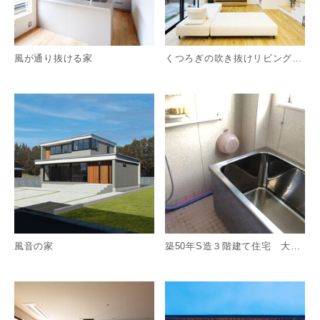
風が通り抜ける家
くつろぎの吹き抜けリビングの家
詳細を見る
詳
風音の家
築50年S造３階建て住宅 大改装リフォーム
詳細を見る
詳