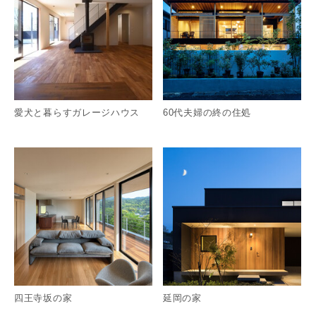
愛犬と暮らすガレージハウス
60代夫婦の終の住処
詳細を見る
詳
四王寺坂の家
延岡の家