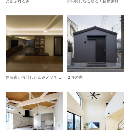
光あふれる家
街の顔になる明るく自然素材に囲まれた賃貸マンション
詳細を見る
詳
建築家が設計した回遊メゾネットの更新｜大阪府豊中市｜更紗の家
２坪の家
詳細を見る
詳