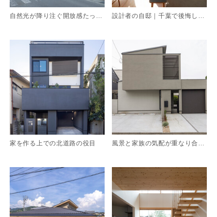
自然光が降り注ぐ開放感たっぷりの家
設計者の自邸｜千葉で後悔しない注文住宅のための検証住宅
詳細を見る
詳
家を作る上での北道路の役目
風景と家族の気配が重なり合う、立体的なコンテンポラリー住宅
詳細を見る
詳