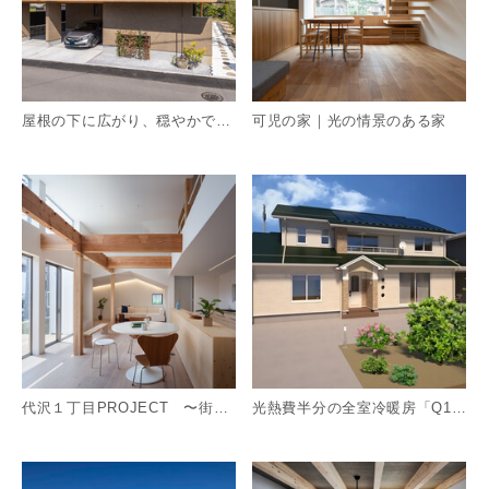
屋根の下に広がり、穏やかで使いやすい平家の暮らし
可児の家｜光の情景のある家
詳細を見る
詳
代沢１丁目PROJECT 〜街並みを取り込む〜
光熱費半分の全室冷暖房「Q1.0住宅」
詳細を見る
詳