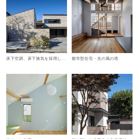
床下空調、床下換気を採用した住まい
都市型住宅・光の風の塔
詳細を見る
詳