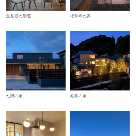
魚見嶽の別荘
権常寺の家
詳細を見る
詳
七隈の家
庭園の家
詳細を見る
詳