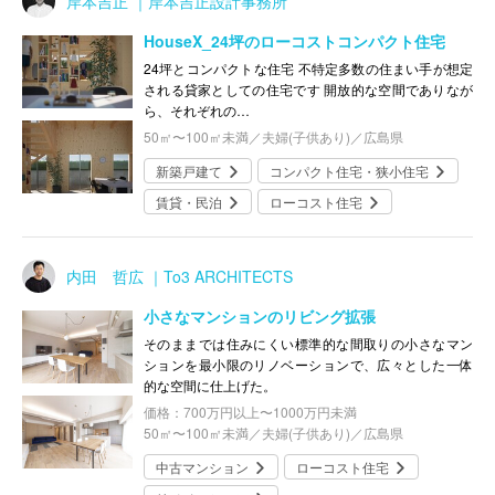
岸本吉正 ｜岸本吉正設計事務所
HouseX_24坪のローコストコンパクト住宅
24坪とコンパクトな住宅 不特定多数の住まい手が想定
される貸家としての住宅です 開放的な空間でありなが
ら、それぞれの…
50㎡〜100㎡未満／夫婦(子供あり)／広島県
新築戸建て
コンパクト住宅・狭小住宅
賃貸・民泊
ローコスト住宅
内田 哲広 ｜To3 ARCHITECTS
小さなマンションのリビング拡張
そのままでは住みにくい標準的な間取りの小さなマン
ションを最小限のリノベーションで、広々とした一体
的な空間に仕上げた。
価格：700万円以上〜1000万円未満
50㎡〜100㎡未満／夫婦(子供あり)／広島県
中古マンション
ローコスト住宅