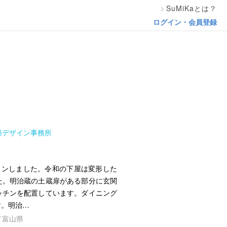
SuMiKaとは？
ログイン・会員登録
築デザイン事務所
ョンしました。令和の下屋は変形した
た。明治蔵の土蔵扉がある部分に玄関
ッチンを配置しています。ダイニング
す。明治…
／富山県