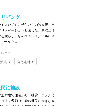
るリビング
たすまいです。子供たちの独立後、再
てリノベーションしました。夫婦だけ
数を減らし、今のライフスタイルに合
し、一方で…
／岐阜県
・減築
自然素材
た民泊施設
木造戸建て住宅から一棟貸しホテルに
ら海まで見渡せる建物北側に大きな吹