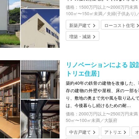
価格：1500万円以上〜2000万円未満
100㎡〜150㎡未満／夫婦(子供あり)
新築戸建て
ローコスト住宅
増築・減築
リノベーションによる 設
トリエ住居］
築約40年の鉄骨の建物を改修した、
存の建物の外壁や屋根、床の一部を
り、敷地の奥まで光や風を取り込んで
は、今後暮らし続けるための耐…
価格：2000万円以上〜2500万円未満
50㎡〜100㎡未満／大阪府
中古戸建て
アトリエ