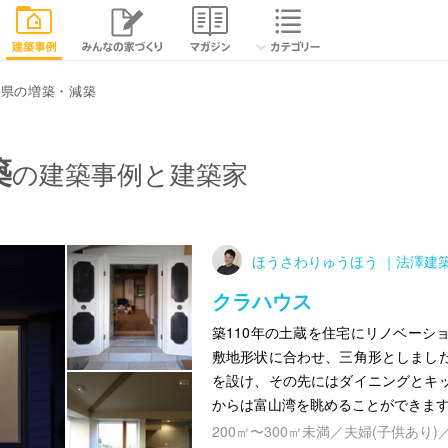
山県の増築・減築
築
の建築事例と建築家
ほうさわりゅうほう ｜法澤建
クラハウス
築110年の土蔵を住宅にリノベーシ
敷地形状に合わせ、三角形としまし
を設け、その先にはダイニングとキ
からは富山湾を眺めることができま
200㎡〜300㎡未満／夫婦(子供あり)