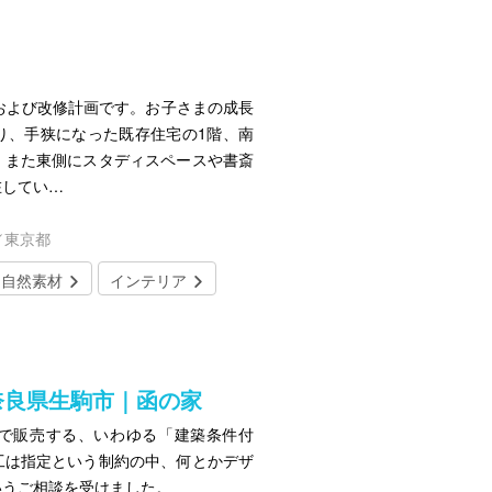
および改修計画です。お子さまの成長
り、手狭になった既存住宅の1階、南
。また東側にスタディスペースや書斎
在してい…
／東京都
自然素材
インテリア
奈良県生駒市｜函の家
で販売する、いわゆる「建築条件付
工は指定という制約の中、何とかデザ
いうご相談を受けました。