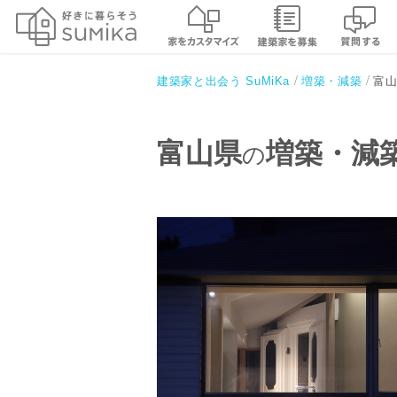
富
建築家と出会う SuMiKa
増築・減築
富山県
増築・減
の