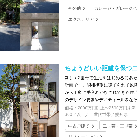
その他
ガレージ・ガレージハ
エクステリア
ちょうどいい距離を保つ
新しく2世帯で生活をはじめるにあ
計画です。昭和後期に建てられて以
がら丁寧に手入れがなされてきた住
のデザイン要素やディティールをな
価格：2000万円以上〜2500万円未満
300㎡以上／二世代世帯／愛知県
中古戸建て
二世帯・三世帯
リノベーション