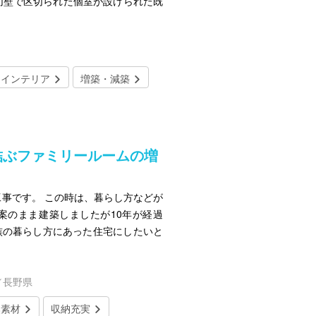
切壁で区切られた個室が設けられた既
インテリア
増築・減築
結ぶファミリールームの増
事です。 この時は、暮らし方などが
案のまま建築しましたが10年が経過
族の暮らし方にあった住宅にしたいと
／長野県
然素材
収納充実