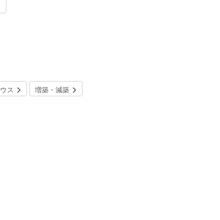
ウス
増築・減築