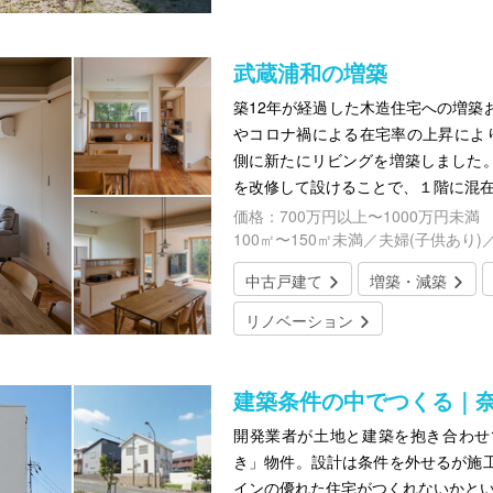
武蔵浦和の増築
築12年が経過した木造住宅への増築
やコロナ禍による在宅率の上昇によ
側に新たにリビングを増築しました
を改修して設けることで、１階に混
価格：700万円以上〜1000万円未満
100㎡〜150㎡未満／夫婦(子供あり)
中古戸建て
増築・減築
リノベーション
建築条件の中でつくる｜
開発業者が土地と建築を抱き合わせ
き」物件。設計は条件を外せるが施
インの優れた住宅がつくれないかと