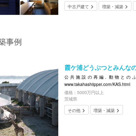
中古戸建て
増築・減築
築事例
霞ケ浦どうぶつとみんな
公共施設の再編. 動物との
www.takahashiippei.com/KAS.html
価格：5000万円以上
茨城県
その他
増築・減築