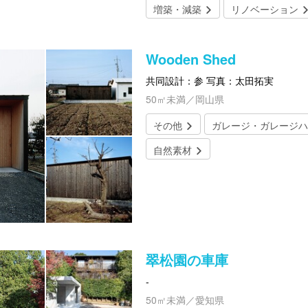
増築・減築
リノベーション
Wooden Shed
共同設計：参 写真：太田拓実
50㎡未満／岡山県
その他
ガレージ・ガレージハ
自然素材
翠松園の車庫
-
50㎡未満／愛知県