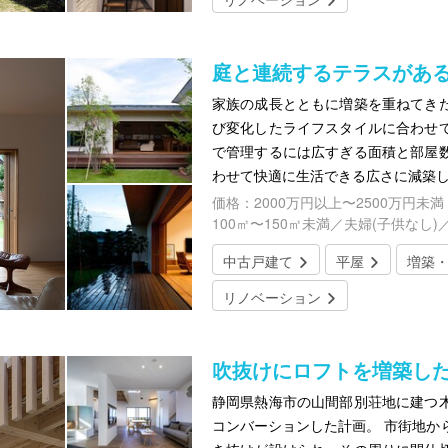
庭と連続するテラスがあ
家族の成長とともに増築を重ねてき
び変化したライフスタイルに合わせ
で管理するには広すぎる面積と部屋
わせて快適に生活できる広さに減築
価格：2000万円以上〜2500万円未満
100㎡〜150㎡未満／夫婦(子供なし)
中古戸建て
平屋
増築
リノベーション
吹抜けにロフトを増築し
静岡県熱海市の山間部別荘地に建つ
コンバーションした計画。 市街地か