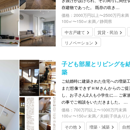
き抜けが設けられ、その周りに間仕
存建物であった。 既存の吹き…
価格：2000万円以上〜2500万円未満
100㎡〜150㎡未満／静岡県
中古戸建て
賃貸・民泊
リノベーション
子ども部屋とリビングを
築
ご結婚時に建築された住宅への増築工
まだ想像できずＨＭさんからのご提
し、お子さん2人も小学生に… ご家
の事でご相談をいただきました。 …
価格：700万円以上〜1000万円未満
100㎡〜150㎡未満／夫婦(子供あり)
その他
増築・減築
自