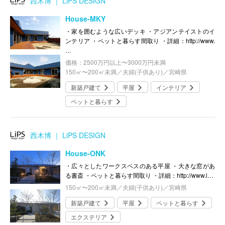
西木博 ｜ LiPS DESIGN
House-MKY
・家を囲むような広いデッキ ・アジアンテイストのイ
ンテリア ・ペットと暮らす間取り ・詳細：http://www.
…
価格：2500万円以上〜3000万円未満
150㎡〜200㎡未満／夫婦(子供あり)／宮崎県
新築戸建て
平屋
インテリア
ペットと暮らす
西木博 ｜ LiPS DESIGN
House-ONK
・広々としたワークスペスのある平屋 ・大きな窓があ
る書斎 ・ペットと暮らす間取り ・詳細：http://www.l…
150㎡〜200㎡未満／夫婦(子供あり)／宮崎県
新築戸建て
平屋
ペットと暮らす
エクステリア