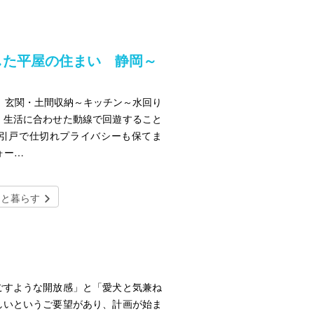
した平屋の住まい 静岡～
、玄関・土間収納～キッチン～水回り
、生活に合わせた動線で回遊すること
引戸で仕切れプライバシーも保てま
ォー…
トと暮らす
ごすような開放感」と「愛犬と気兼ね
しいというご要望があり、計画が始ま