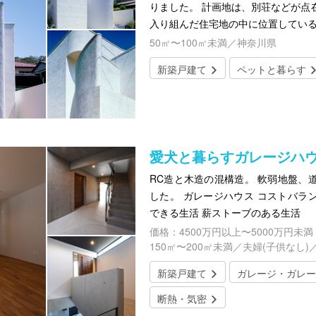
りました。 計画地は、別荘などが点
入り組んだ住宅地の中に位置してい
50㎡〜100㎡未満／神奈川県
新築戸建て
ペットと暮らす
愛犬と暮らすガレージハ
RC造と木造の混構造。 軟弱地盤、
した。 ガレージハウス コストバラ
できる生活 薪ストーブのある生活
価格：4500万円以上〜5000万円未満
150㎡〜200㎡未満／夫婦(子供なし)
新築戸建て
ガレージ・ガレー
断熱・気密