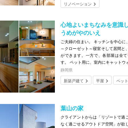
リノベーション
心地よいまちなみを意識
うめがやのいえ
ご夫婦の住まい。 キッチンを中心に
～クローゼット～寝室そして居間と
ができます。一方で、各部屋は全て
す。 ペット用に、室内にキャットウ
静岡県
新築戸建て
平屋
ペッ
葉山の家
クライアントからは「リゾートで過
なく過ごせるアウトドア空間」が欲