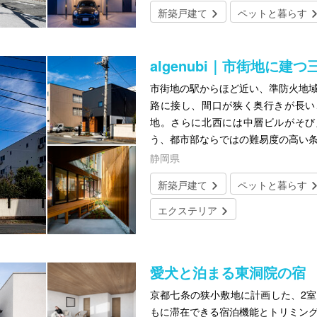
新築戸建て
ペットと暮らす
algenubi｜市街地に
市街地の駅からほど近い、準防火地域
路に接し、間口が狭く奥行きが長い
地。さらに北西には中層ビルがそび
う、都市部ならではの難易度の高い
静岡県
新築戸建て
ペットと暮らす
エクステリア
愛犬と泊まる東洞院の宿
京都七条の狭小敷地に計画した、2室
もに滞在できる宿泊機能とトリミング