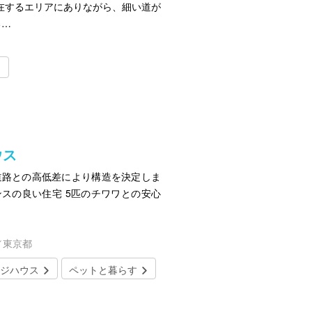
在するエリアにありながら、細い道が
る…
ウス
道路との高低差により構造を決定しま
ンスの良い住宅 5匹のチワワとの安心
／東京都
ジハウス
ペットと暮らす