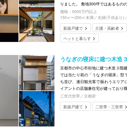
りました。 敷地300坪ではあるもの
価格：5000万円以上
150㎡〜200㎡未満／夫婦(子供あり
新築戸建て
介護・高齢者
ペットと暮らす
うなぎの寝床に建つ木造
京都市の中心市街地に建つ木造３階建
では当たり前の「うなぎの寝床」型
ち並び、連日観光客で賑わうエリア
イアントの店舗兼住宅が建っており
三世代世帯／京都府
新築戸建て
二世帯・三世帯