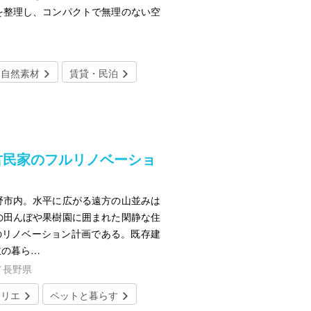
を整理し、コンパクトで無理のない空
自然素材
賃貸・民泊
年古民家のフルリノベーショ
野市内。水平に広がる遠方の山並みは
の田んぼや果樹園に囲まれた閑静な住
のリノベーション計画である。既存建
主の暮ら…
／長野県
トリエ
ペットと暮らす