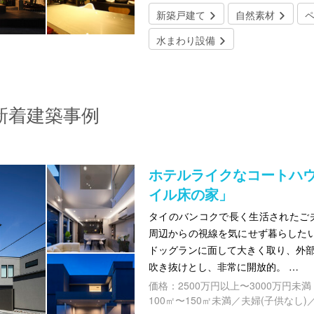
新築戸建て
自然素材
水まわり設備
新着建築事例
ホテルライクなコートハ
イル床の家」
タイのバンコクで長く生活されたご
周辺からの視線を気にせず暮らした
ドッグランに面して大きく取り、外部
吹き抜けとし、非常に開放的。 …
価格：2500万円以上〜3000万円未満
100㎡〜150㎡未満／夫婦(子供なし)