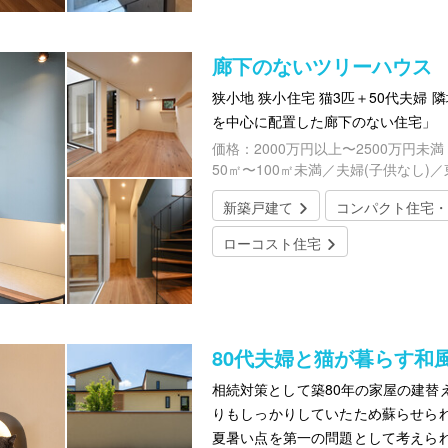
廊下のないツリーハウス
狭小地 狭小住宅 猫3匹＋50代夫婦 
を中心に配置した廊下のない住宅」
価格：2000万円以上〜2500万円未満
50㎡〜100㎡未満／夫婦(子供なし)
新築戸建て
コンパクト住宅・
ローコスト住宅
80代夫婦と猫が暮らす和
相続対策として築80年の家屋の建替
りもしっかりしていたため蘇らせら
夏暑い点を第一の問題として考えら