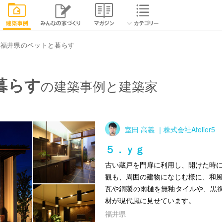
福井県のペットと暮らす
暮らす
の建築事例と建築家
室田 高義 ｜株式会社Atelier5
５．ｙｇ
古い蔵戸を門扉に利用し、開けた時に
観も、周囲の建物になじむ様に、和風
瓦や銅製の雨樋を無釉タイルや、黒
材が現代風に見せています。
福井県