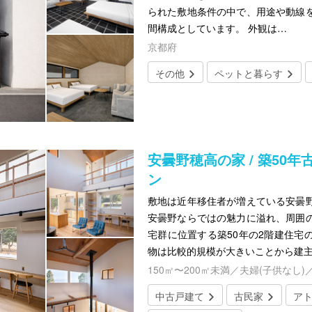
られた敷地条件の中で、用途や動線
間構成としています。 外観は…
京都府
その他
ペットと暮らす
安曇野穂高の家 / 築50
ン
敷地は近年移住者が増えている安曇
安曇野ならではの魅力に溢れ、周囲
宅群に位置する築50年の2階建住宅
物は比較的規模が大きいことから建
150㎡〜200㎡未満／夫婦(子供なし)
中古戸建て
古民家
ア