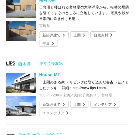
日向灘と呼ばれる宮崎県の太平洋岸から、松林の堤防
を隔ててすぐのところに立地しています。 潮風や砂が
日常的に吹き付ける場…
宮崎県
新築戸建て
土間
自然素材
平屋
西木博 ｜ LiPS DESIGN
House-MT
・土間のある家 ・リビングに取り込んだ書斎 ・広々と
したデッキ ・詳細：http://www.lips-f.com…
150㎡〜200㎡未満／夫婦(子供あり)／宮崎県
新築戸建て
土間
インテリア
エクステリア
蒲牟田 健作 ｜COGITE