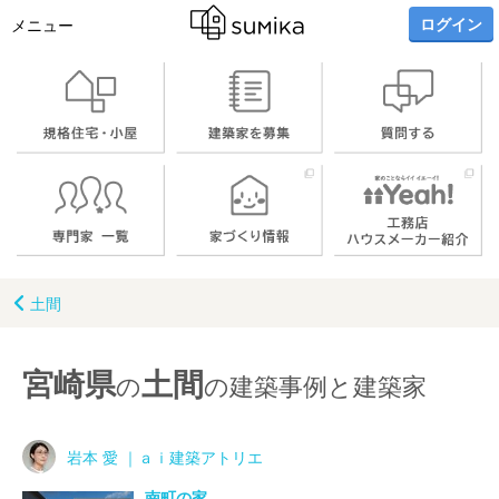
ログイン
メニュー
土間
宮崎県
土間
の
の建築事例と建築家
岩本 愛 ｜ａｉ建築アトリエ
南町の家