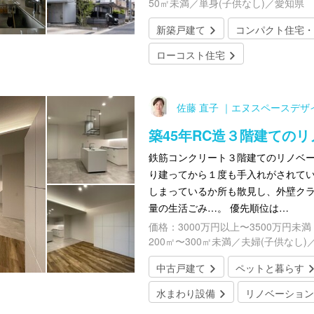
50㎡未満／単身(子供なし)／愛知県
新築戸建て
コンパクト住宅・
ローコスト住宅
佐藤 直子 ｜エヌスペースデザ
築45年RC造３階建ての
鉄筋コンクリート３階建てのリノベー
り建ってから１度も手入れがされてい
しまっているか所も散見し、外壁クラ
量の生活ごみ…。 優先順位は…
価格：3000万円以上〜3500万円未満
200㎡〜300㎡未満／夫婦(子供なし)
中古戸建て
ペットと暮らす
水まわり設備
リノベーション