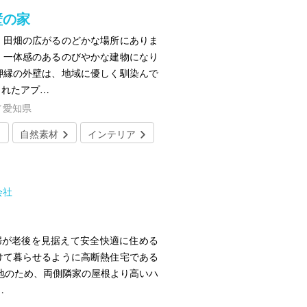
壁の家
、田畑の広がるのどかな場所にありま
、一体感のあるのびやかな建物になり
押縁の外壁は、地域に優しく馴染んで
られたアプ…
／愛知県
自然素材
インテリア
会社
婦が老後を見据えて安全快適に住める
けて暮らせるように高断熱住宅である
地のため、両側隣家の屋根より高いハ
…