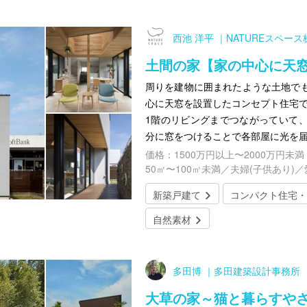
西池 洋平 ｜NATUREスペー
土間の家【家の中心に天
周りを建物に囲まれたような土地で
心に天窓を設置したコンセプト住宅で
1階のリビングまでつながっていて
分に窓をつけることで各部屋に光を
価格：1500万円以上〜2000万円未満
50㎡〜100㎡未満／夫婦(子供あり)
新築戸建て
コンパクト住宅・
自然素材
多田博 ｜多田建築設計事務所
大草の家～猫と暮らすや