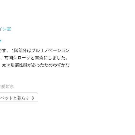
イン室
ン
です。 1階部分はフルリノベーション
を、玄関クロークと書斎にしました。
 元々耐震性能があったためわずかな
／愛知県
ペットと暮らす