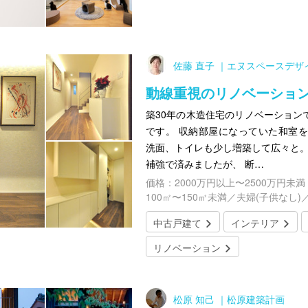
佐藤 直子 ｜エヌスペースデザ
動線重視のリノベーショ
築30年の木造住宅のリノベーション
です。 収納部屋になっていた和室
洗面、トイレも少し増築して広々と。
補強で済みましたが、 断…
価格：2000万円以上〜2500万円未満
100㎡〜150㎡未満／夫婦(子供なし)
中古戸建て
インテリア
リノベーション
松原 知己 ｜松原建築計画