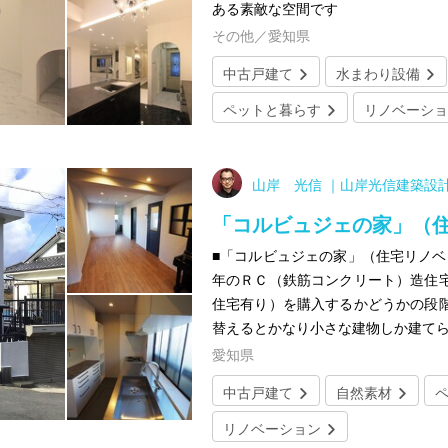
ある素敵な空間です
その他／愛知県
中古戸建て
水まわり設備
ペットと暮らす
リノベーショ
山岸 光信 ｜山岸光信建築設
「コルビュジェの家」（
■「コルビュジェの家」（住宅リノベ
年のＲＣ（鉄筋コンクリート）造住
住宅有り）を購入するかどうかの段
替えるとかなり小さな建物しか建て
愛知県
中古戸建て
自然素材
リノベーション