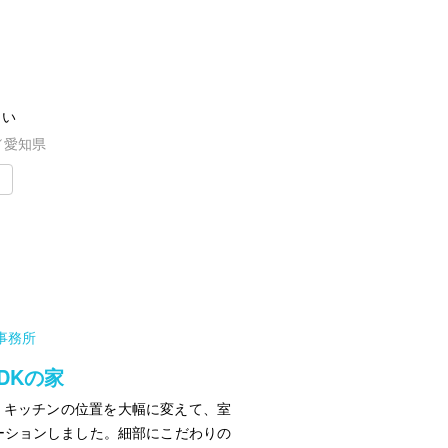
まい
／愛知県
事務所
DKの家
 キッチンの位置を大幅に変えて、室
ーションしました。細部にこだわりの