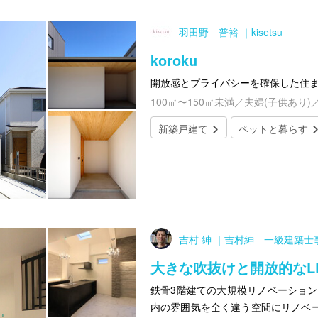
羽田野 普裕 ｜kisetsu
koroku
開放感とプライバシーを確保した住
100㎡〜150㎡未満／夫婦(子供あり)
新築戸建て
ペットと暮らす
吉村 紳 ｜吉村紳 一級建築士
大きな吹抜けと開放的なL
鉄骨3階建ての大規模リノベーション
内の雰囲気を全く違う空間にリノベ