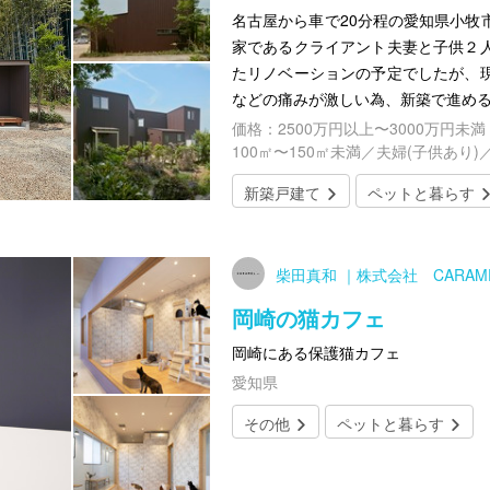
名古屋から車で20分程の愛知県小牧
家であるクライアント夫妻と子供２
たリノベーションの予定でしたが、
などの痛みが激しい為、新築で進め
価格：2500万円以上〜3000万円未満
100㎡〜150㎡未満／夫婦(子供あり)
新築戸建て
ペットと暮らす
柴田真和 ｜株式会社 CARAM
岡崎の猫カフェ
岡崎にある保護猫カフェ
愛知県
その他
ペットと暮らす