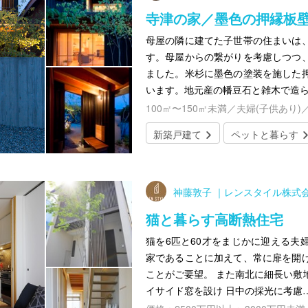
寺津の家／墨色の押縁板
母屋の隣に建てた子世帯の住まいは
す。母屋からの繋がりを考慮しつつ
ました。米杉に墨色の塗装を施した
います。地元産の幡豆石と雑木で造
100㎡〜150㎡未満／夫婦(子供あり)
新築戸建て
ペットと暮らす
神藤敦子 ｜レンスタイル株式
猫と暮らす高断熱住宅
猫を6匹と60才をまじかに迎える夫
家であることに加えて、常に扉を開
ことがご要望。 また南北に細長い敷
イサイド窓を設け 日中の採光に考慮