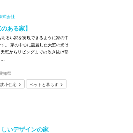
ス株式会社
窓のある家】
も明るい家を実現できるように家の中
す。 家の中心に設置した天窓の光は
、天窓からリビングまでの吹き抜け部
届…
／愛知県
狭小住宅
ペットと暮らす
さしいデザインの家