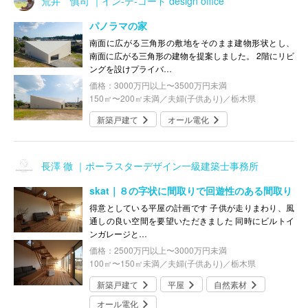
荒井 慎司 ｜イン-デ-コード design office
パノラマの家
南面に広がる三角形の敷地をそのまま建物形状とし、
南面に広がる三角形の建物を提案しました。 2階にリビ
ングを設けプライバ…
価格：3000万円以上〜3500万円未満
150㎡〜200㎡未満／夫婦(子供あり)／栃木県
新築戸建て
オール電化
長澤 徹 ｜ポーラスターデザイン一級建築士事務所
skat｜８の字状に間取りで​回遊性のある間取り
得意としている平屋の計画です 子供が走りまわり、風
通しの良い空間を要望いただきました 同時にビルトイ
ンガレージと…
価格：2500万円以上〜3000万円未満
100㎡〜150㎡未満／夫婦(子供あり)／栃木県
新築戸建て
平屋
自然素材
オール電化