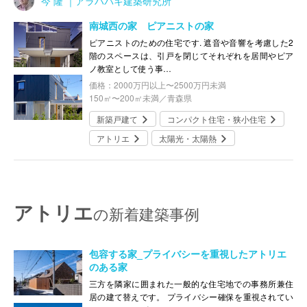
今 隆 ｜アラハバキ建築研究所
南城西の家 ピアニストの家
ピアニストのための住宅です. 遮音や音響を考慮した2
階のスペースは、引戸を閉じてそれぞれを居間やピア
ノ教室として使う事…
価格：2000万円以上〜2500万円未満
150㎡〜200㎡未満／青森県
新築戸建て
コンパクト住宅・狭小住宅
アトリエ
太陽光・太陽熱
アトリエ
の新着建築事例
包容する家_プライバシーを重視したアトリエ
のある家
三方を隣家に囲まれた一般的な住宅地での事務所兼住
居の建て替えです。 プライバシー確保を重視されてい