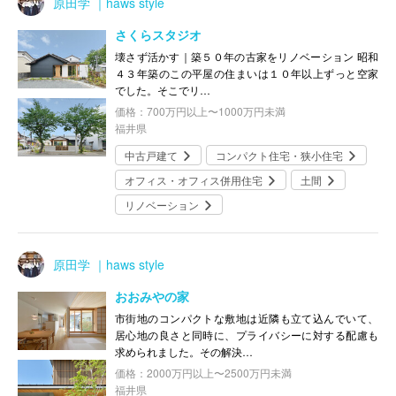
原田学 ｜haws style
さくらスタジオ
壊さず活かす｜築５０年の古家をリノベーション 昭和
４３年築のこの平屋の住まいは１０年以上ずっと空家
でした。そこでリ…
価格：700万円以上〜1000万円未満
福井県
中古戸建て
コンパクト住宅・狭小住宅
オフィス・オフィス併用住宅
土間
リノベーション
原田学 ｜haws style
おおみやの家
市街地のコンパクトな敷地は近隣も立て込んでいて、
居心地の良さと同時に、プライバシーに対する配慮も
求められました。その解決…
価格：2000万円以上〜2500万円未満
福井県