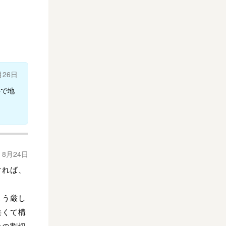
月26日
事で地
年 8月24日
ければ、
こう厳し
狭くて構
上の割切