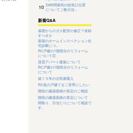
24時間換気の給気口位置
10
についてご教示頂...
新着Q&A
基礎からのガス配管の修正？依頼
すべきか
新築のホームインスペクション住
宅診断につ...
RC戸建の1階部分のリフォーム
について②
賃貸アパート建築について
RC戸建の1階部分のリフォーム
について
築７０年の古民家購入
RC造の戸建てを二世帯にしたい
階段の建築面積の算定のご相談
階段の建築面積の算定について
間取り、日当たりについて相談で
す。