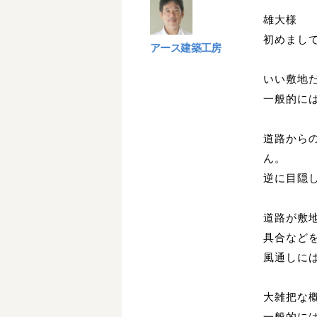
雄大様
初めまし
アース建築工房
いい敷地
一般的に
道路から
ん。
逆に目隠
道路が敷
具合など
風通しに
大雑把な
一般的に