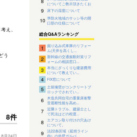
8
についてご教示頂きたくお
願い致します。
9
床下の湿度について
、
準防火地域のサッシ等の開
10
口部の仕様について
と考え、
総合Q&Aランキング
掘り込み式車庫のリフォー
1
ム(天井を高くし...
どう
新幹線の交通振動対策リフ
2
ォームの相談窓口...
本当にざっくりな建築費用
3
について教えてい...
4
FIX窓について
土留擁壁がコンクリートブ
5
ロックでされてい...
木造共同住宅の重量床衝撃
6
音遮断性能を高め...
近隣トラブル、建築士とし
7
て民法はどの程度...
8件
エアコン取り付けの穴あけ
8
について。
法22条区域（延焼ライン
9
年 8月24日
内）の外壁ガルバ...