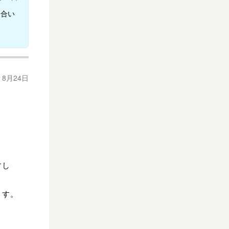
り合い
年 8月24日
すし
ます。