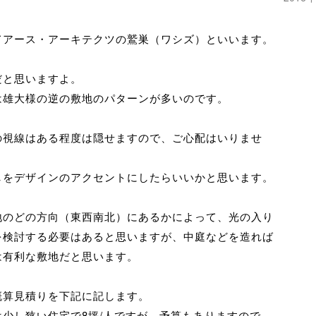
てアース・アーキテクツの鷲巣（ワシズ）といいます。
だと思いますよ。
は雄大様の逆の敷地のパターンが多いのです。
の視線はある程度は隠せますので、ご心配はいりませ
しをデザインのアクセントにしたらいいかと思います。
地のどの方向（東西南北）にあるかによって、光の入り
を検討する必要はあると思いますが、中庭などを造れば
は有利な敷地だと思います。
概算見積りを下記に記します。
は少し狭い住宅で8坪/人ですが、予算もありますので