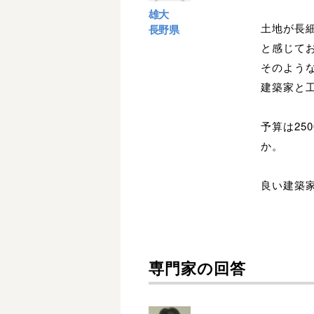
雄大
土地が長
長野県
と感じて
そのよう
建築家と
予算は25
か。
良い建築
専門家の回答