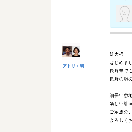
雄大様
はじめま
アトリエ閾
長野県で
長野の腕
細長い敷
楽しい計
ご家族の
よろしく