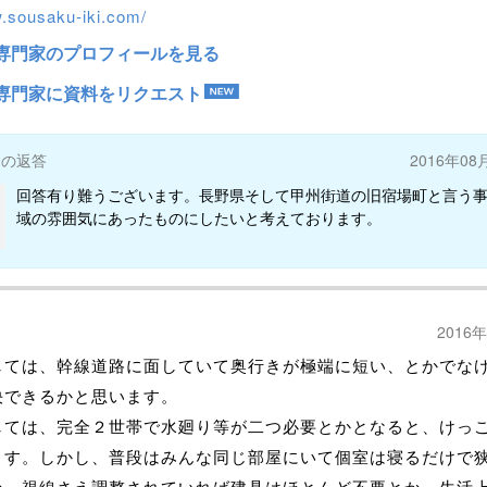
w.sousaku-iki.com/
専門家のプロフィールを見る
専門家に資料をリクエスト
ーの返答
2016年08
回答有り難うございます。長野県そして甲州街道の旧宿場町と言う
域の雰囲気にあったものにしたいと考えております。
2016
しては、幹線道路に面していて奥行きが極端に短い、とかでな
決できるかと思います。
しては、完全２世帯で水廻り等が二つ必要とかとなると、けっ
ます。しかし、普段はみんな同じ部屋にいて個室は寝るだけで
か、視線さえ調整されていれば建具はほとんど不要とか、生活