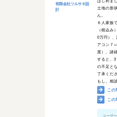
はじめま
有限会社ツルサキ設
土地の形
計
ん。
６人家族で
（税込み）
0万円）、
アコン７×
度）、諸
すると、3
の不足と
了承くだ
もし、相
この
この
ユーザ