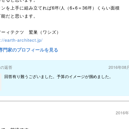
ンを上手に組み立てれば6坪/人（6×6＝36坪）くらい面積
可能だと思います。
アーィテクツ 鷲巣（ワシズ）
://earth-architect.jp/
専門家のプロフィールを見る
ーの返答
2016年08
回答有り難うございました。予算のイメージが掴めました。
2016