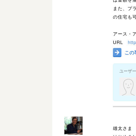
また、プラ
の住宅も
アース・
URL
http
この
ユーザ
雄太さま