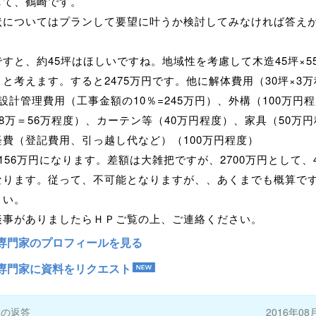
して、鶴崎です。
状についてはプランして要望に叶うか検討してみなければ答え
すと、約45坪はほしいですね。地域性を考慮して木造45坪×5
と考えます。すると2475万円です。他に解体費用（30坪×3万
設計管理費用（工事金額の10％=245万円）、外構（100万円
8万＝56万程度）、カーテン等（40万円程度）、家具（50万円
経費（登記費用、引っ越し代など）（100万円程度）
156万円になります。差額は大雑把ですが、2700万円として、4
なります。従って、不可能となりますが、、あくまでも概算で
さい。
談事がありましたらＨＰご覧の上、ご連絡ください。
専門家のプロフィールを見る
専門家に資料をリクエスト
ーの返答
2016年08