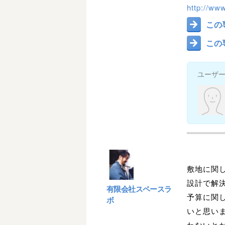
http://ww
この
この
ユーザ
敷地に関
設計で解
有限会社スペースラ
予算に関
ボ
いと思い
わないと