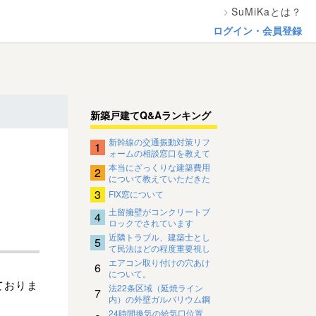
SuMiKaとは？
ログイン・会員登録
新築戸建てQ&Aランキング
新幹線の交通振動対策リフ
1
ォームの相談窓口を教えて
ください。
本当にざっくりな建築費用
2
について教えていただきた
いです
3
FIX窓について
土留擁壁がコンクリートブ
4
ロックでされています
近隣トラブル、建築士とし
5
て民法はどの程度重要視し
ているのですか？
エアコン取り付けの穴あけ
6
について。
ておりま
法22条区域（延焼ライン
7
内）の外壁ガルバリウム鋼
板の下地について
24時間換気の給気口位置