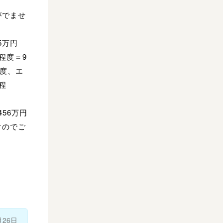
がでませ
5万円
程度＝9
程度、エ
程
56万円
すのでご
月26日