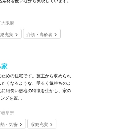
然素材を使いながら実現しています。
／大阪府
収納充実
介護・高齢者
る家
のための住宅です。施主から求められ
したくなるような、明るく気持ちのよ
北に細長い敷地の特徴を生かし、家の
ニングを置…
／岐阜県
断熱・気密
収納充実