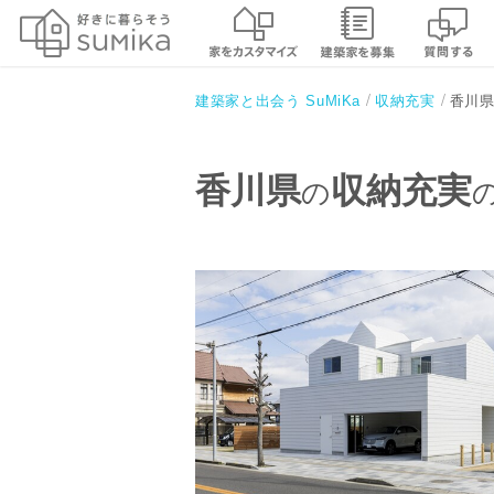
香川
建築家と出会う SuMiKa
収納充実
香川県
収納充実
の