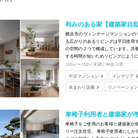
和みのある家【建築家自
横浜市のヴィンテージマンションのリ
る広がりのあるリビングは平日使用
の空間の２つで構成しています。共
する時間が短いためリビングによう
100㎡〜150㎡未満／神奈川県
中古マンション
インテリア
水まわり設備
リノベーション
車椅子利用者と建築家が
車椅子をご使用のお客様と建築家が
リー注文住宅。 車椅子使用者にしか