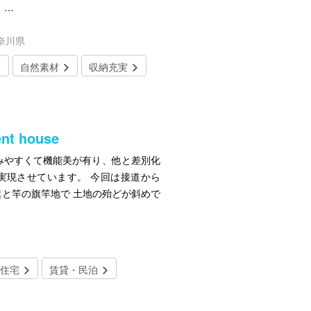
 …
奈川県
自然素材
収納充実
t house
みやすくて機能美が有り、他と差別化
実現させています。 今回は接道から
旗と竿の旗竿地で 土地の殆どが斜めで
住宅
賃貸・民泊