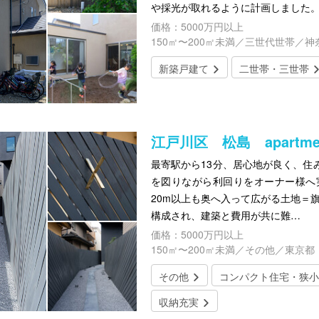
や採光が取れるように計画しました。
価格：5000万円以上
150㎡〜200㎡未満／三世代世帯／神
新築戸建て
二世帯・三世帯
江戸川区 松島 apartmen
最寄駅から13分、居心地が良く、住
を図りながら利回りをオーナー様へ
20m以上も奥へ入って広がる土地＝
構成され、建築と費用が共に難…
価格：5000万円以上
150㎡〜200㎡未満／その他／東京都
その他
コンパクト住宅・狭小
収納充実