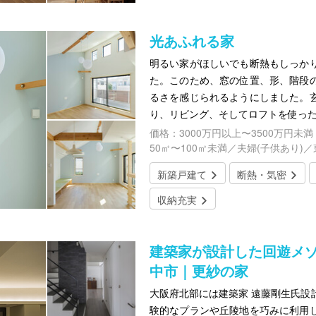
光あふれる家
明るい家がほしいでも断熱もしっか
た。このため、窓の位置、形、階段
るさを感じられるようにしました。
り、リビング、そしてロフトを使っ
価格：3000万円以上〜3500万円未満
50㎡〜100㎡未満／夫婦(子供あり)
新築戸建て
断熱・気密
収納充実
建築家が設計した回遊メ
中市｜更紗の家
大阪府北部には建築家 遠藤剛生氏設
験的なプランや丘陵地を巧みに利用