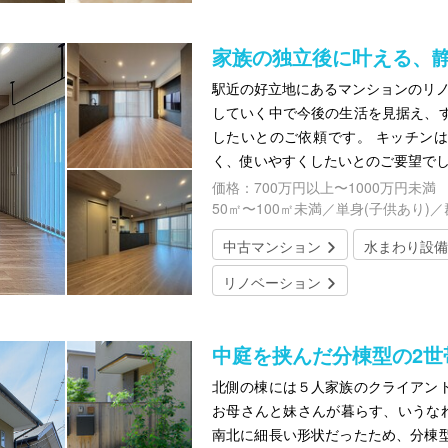
家族の独立後に叶える、
駅近の好立地にあるマンションのリノ
していく中で今後の生活を見据え、
したいとのご依頼です。 キッチン
く、使いやすくしたいとのご要望で
価格：700万円以上〜1000万円未満
50㎡〜100㎡未満／単身(子供あり)
中古マンション
水まわり設備
リノベーション
中庭を挟んだ分棟型の2世
北側の棟には５人家族のクライアン
お母さんと妹さんが暮らす、いうなれ
南北に細長い形状だったため、分棟