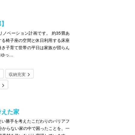
邸】
ノベーション計画です。 約35畳あ
する椅子座の空間と休日利用する床座
働き子育て世帯の平日は家族が団らん
にゆっ…
収納充実
考えた家
使い勝手を考えたこだわりのバリアフ
分からない家の中で困ったことを、一