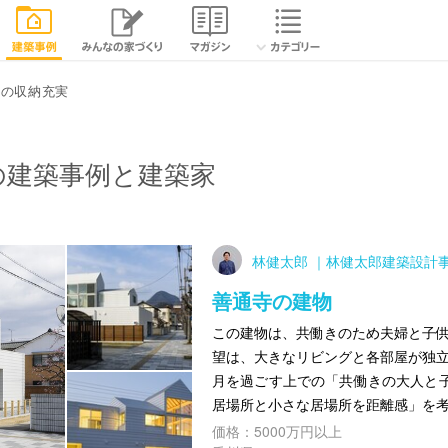
県の収納充実
の建築事例と建築家
林健太郎 ｜林健太郎建築設計
善通寺の建物
この建物は、共働きのため夫婦と子供
望は、大きなリビングと各部屋が独立
月を過ごす上での「共働きの大人と
居場所と小さな居場所を距離感」を
価格：5000万円以上