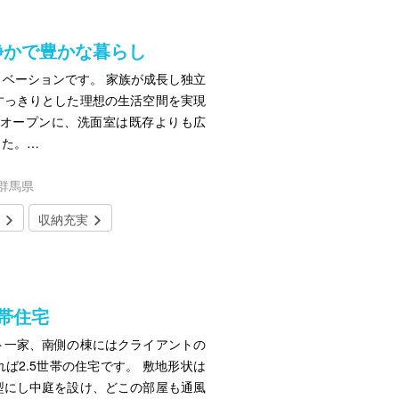
静かで豊かな暮らし
ベーションです。 家族が成長し独立
すっきりとした理想の生活空間を実現
はオープンに、洗面室は既存よりも広
した。…
／群馬県
収納充実
帯住宅
ト一家、南側の棟にはクライアントの
ば2.5世帯の住宅です。 敷地形状は
型にし中庭を設け、どこの部屋も通風