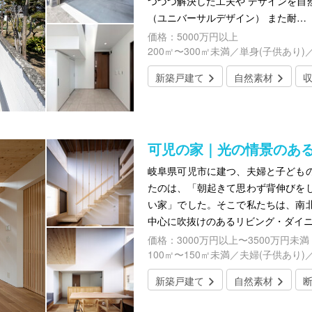
つづつ解決した工夫や デザインを自
（ユニバーサルデザイン） また耐…
価格：5000万円以上
200㎡〜300㎡未満／単身(子供あり)
新築戸建て
自然素材
可児の家｜光の情景のあ
岐阜県可児市に建つ、夫婦と子ども
たのは、「朝起きて思わず背伸びを
い家」でした。そこで私たちは、南
中心に吹抜けのあるリビング・ダイ
価格：3000万円以上〜3500万円未満
100㎡〜150㎡未満／夫婦(子供あり)
新築戸建て
自然素材