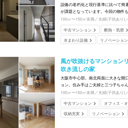
設備の老朽化と現行基準に比べて簡
が課題となっています。今回の物件
100㎡〜150㎡未満／夫婦(子供あり)
中古マンション
断熱・気密
水まわり設備
リノベーション
風が吹抜けるマンション
吹き流しの家
大阪市中心部。南北両面に大きな開
ョン。住み手はご夫婦と三つ子ちゃ
100㎡〜150㎡未満／夫婦(子供あり)
中古マンション
オフィス・オ
収納充実
リノベーション